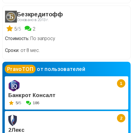
Безкредитофф
Основано в
2013 г.
5
/5
2
Стоимость
По запросу
Сроки
от 8 мес.
PravoТОП
от пользователей
1
Банкрот Консалт
5/
5
186
2
2Лекс