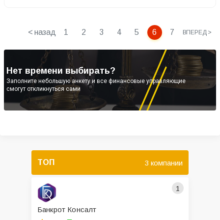
< назад
1
2
3
4
5
6
7
ВПЕРЕД >
Нет времени выбирать?
Заполните небольшую анкету и все финансовые управляющие
смогут откликнуться сами
ТОП
3 компании
1
Банкрот Консалт