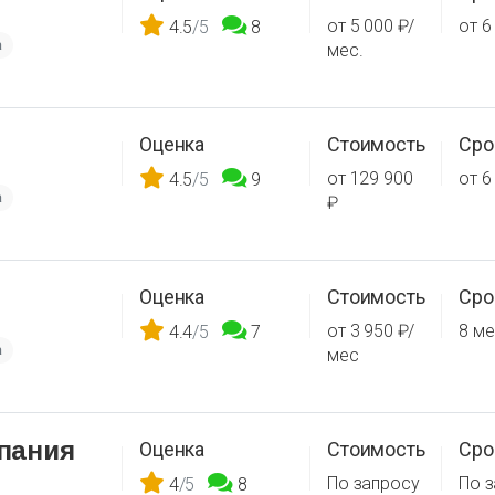
от 5 000 ₽/
от 6
4.5
/5
8
а
мес.
Оценка
Стоимость
Сро
от 129 900
от 6
4.5
/5
9
а
₽
Оценка
Стоимость
Сро
от 3 950 ₽/
8 ме
4.4
/5
7
а
мес
пания
Оценка
Стоимость
Сро
По запросу
По 
4
/5
8