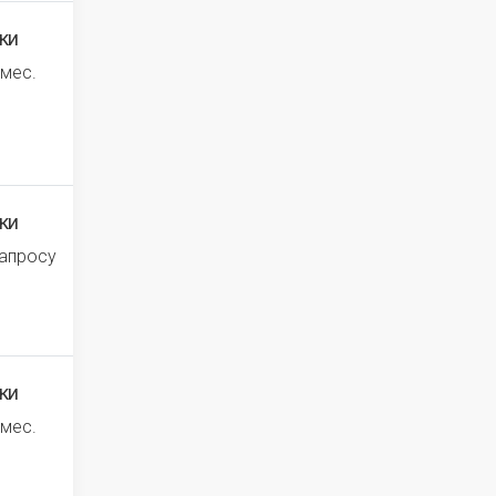
ки
 мес.
ки
запросу
ки
 мес.