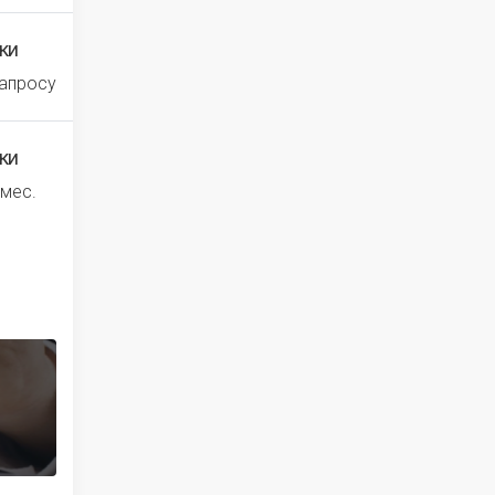
ки
запросу
ки
 мес.