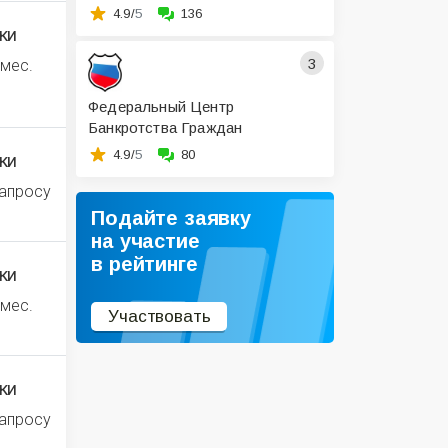
4.9/
5
136
ки
3
 мес.
Федеральный Центр
Банкротства Граждан
4.9/
5
80
ки
запросу
Подайте заявку
на участие
в рейтинге
ки
 мес.
Участвовать
ки
запросу