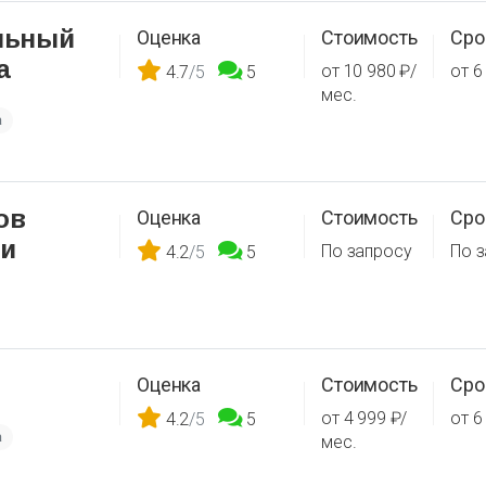
льный
Оценка
Стоимость
Сро
а
от 10 980 ₽/
от 6
4.7
/5
5
мес.
а
ов
Оценка
Стоимость
Сро
 и
По запросу
По 
4.2
/5
5
Оценка
Стоимость
Сро
от 4 999 ₽/
от 6
4.2
/5
5
а
мес.