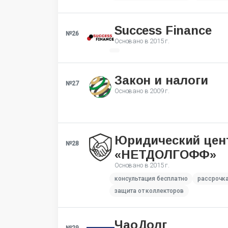
Success Finance
№26
Основано в
2015 г.
Закон и налоги
№27
Основано в
2009 г.
Юридический цен
№28
«НЕТДОЛГОФФ»
Основано в
2015 г.
консультация бесплатно
рассрочк
защита от коллекторов
ЧаоДолг