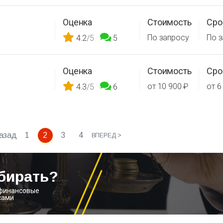
Оценка
Стоимость
Сро
По запросу
По 
4.2
/5
5
Оценка
Стоимость
Сро
от 10 900 ₽
от 6
4.3
/5
6
назад
1
2
3
4
ВПЕРЕД >
бирать?
 финансовые
сами