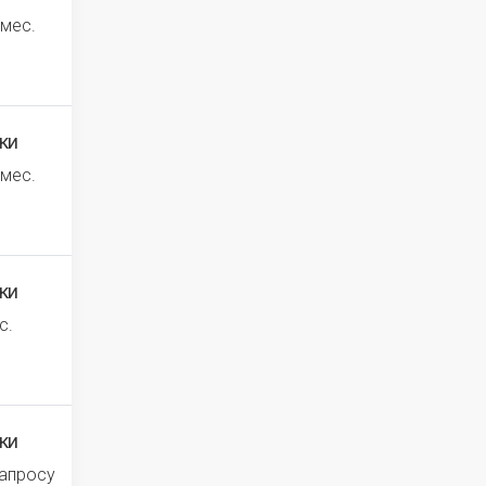
 мес.
ки
 мес.
ки
с.
ки
запросу