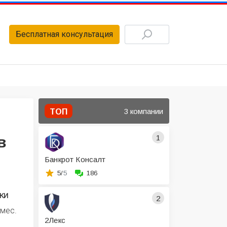
Бесплатная консультация
3 компании
ТОП
1
в
Банкрот Консалт
5/
5
186
ки
2
 мес.
2Лекс