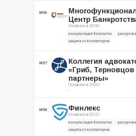
Многофункциона
№36
Центр Банкротств
Основано в
2018 г.
консультация бесплатно
рассрочк
защита от коллекторов
Коллегия адвокат
№37
«Гриб, Терновцов
партнеры»
Основано в
2020 г.
Финлекс
№38
Основано в
2015 г.
консультация бесплатно
рассрочк
защита от коллекторов