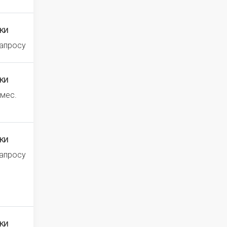
ки
запросу
ки
 мес.
ки
запросу
ки