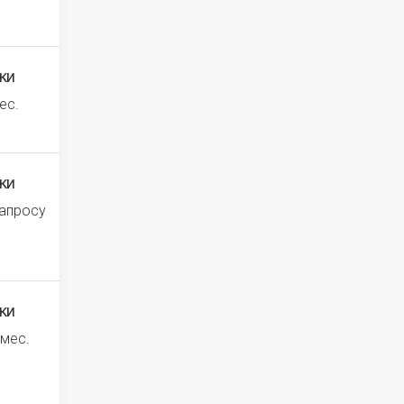
ки
ес.
ки
запросу
ки
 мес.