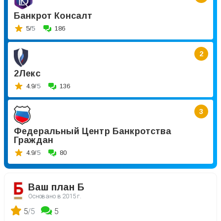
Банкрот Консалт
5/
5
186
2
2Лекс
4.9/
5
136
3
Федеральный Центр Банкротства
Граждан
4.9/
5
80
Ваш план Б
Основано в
2015 г.
5
/5
5