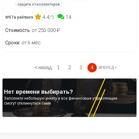
защита от коллекторов
4.4
/5
14
№57 в рейтинге
Стоимость
от 250 000 ₽
Сроки
от 6 мес.
< назад
1
2
3
4
ВПЕРЕД >
Нет времени выбирать?
Заполните небольшую анкету и все финансовые управляющие
смогут откликнуться сами