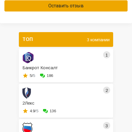
Оставить отзыв
ТОП
3 компании
1
Банкрот Консалт
5/
5
186
2
2Лекс
4.9/
5
136
3