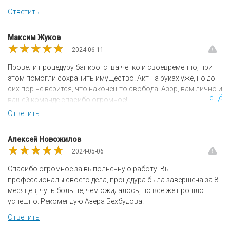
Ответить
Максим Жуков
★★★★★
★★★★★
★★★★★
2024-06-11
Провели процедуру банкротства четко и своевременно, при
этом помогли сохранить имущество! Акт на руках уже, но до
сих пор не верится, что наконец-то свобода. Азэр, вам лично и
ещё
вашей команде спасибо огромное!
Ответить
Алексей Новожилов
★★★★★
★★★★★
★★★★★
2024-05-06
Спасибо огромное за выполненную работу! Вы
профессионалы своего дела, процедура была завершена за 8
месяцев, чуть больше, чем ожидалось, но все же прошло
успешно. Рекомендую Азера Бехбудова!
Ответить