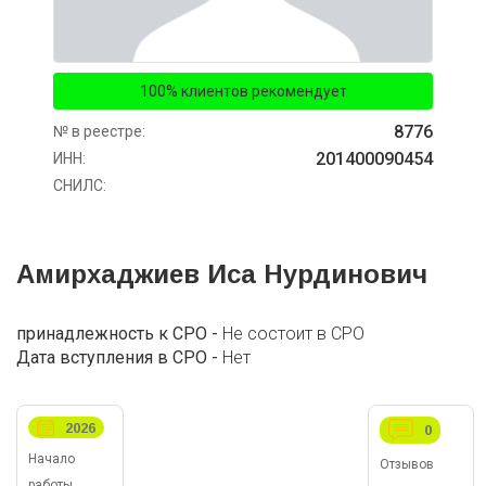
100% клиентов рекомендует
8776
№ в реестре:
201400090454
ИНН:
СНИЛС:
Амирхаджиев Иса Нурдинович
принадлежность к СРО -
Не состоит в СРО
Дата вступления в СРО -
Нет
2026
0
Начало
Отзывов
работы