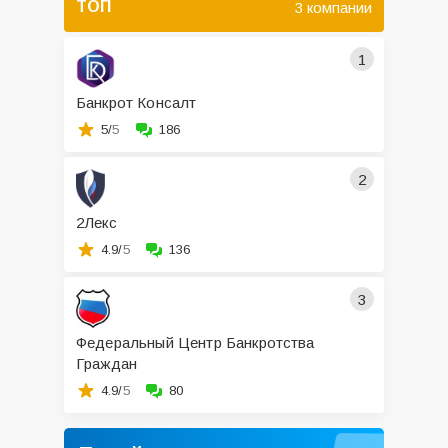
ТОП
3 компании
1
Банкрот Консалт
5/
5
186
2
2Лекс
4.9/
5
136
3
Федеральный Центр Банкротства
Граждан
4.9/
5
80