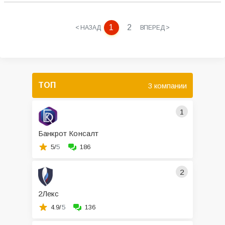
1
2
< НАЗАД
ВПЕРЕД >
ТОП
3 компании
1
Банкрот Консалт
5/
5
186
2
2Лекс
4.9/
5
136