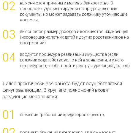
02
выясняются причины и мотивы банкротства. В
основном суд ориентируется на представленные
документы, но может задавать должнику уточняющие
вопросы;
03
выясняется размер доходов и количество иждивенцев
(несовершеннолетних детей и других родственников на
содержании);
04
вводится процедура реализации имущества (если
должник ходатайствовал о ней в заявлении, и у него
нет ресурсов, чтобы пройти реструктуризацию долгов).
Далее практически вся работа будет осуществляться
финуправляющим. В круг его полномочий входят
следующие мероприятия:
01
внесение требований кредиторов в реестр;
02
подача публикаций в Федресурс и в Коммерсант;