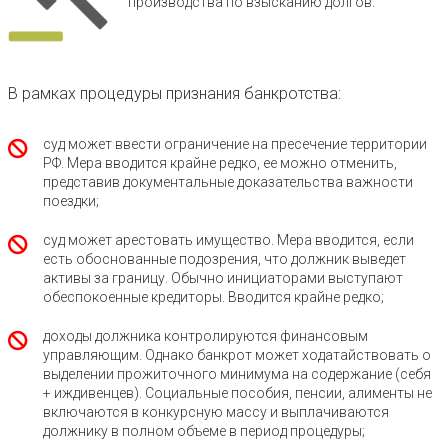
производства по взысканию долгов.
В рамках процедуры признания банкротства:
суд может ввести ограничение на пресечение территории
РФ. Мера вводится крайне редко, ее можно отменить,
представив документальные доказательства важности
поездки;
суд может арестовать имущество. Мера вводится, если
есть обоснованные подозрения, что должник выведет
активы за границу. Обычно инициаторами выступают
обеспокоенные кредиторы. Вводится крайне редко;
доходы должника контролируются финансовым
управляющим. Однако банкрот может ходатайствовать о
выделении прожиточного минимума на содержание (себя
+ иждивенцев). Социальные пособия, пенсии, алименты не
включаются в конкурсную массу и выплачиваются
должнику в полном объеме в период процедуры;