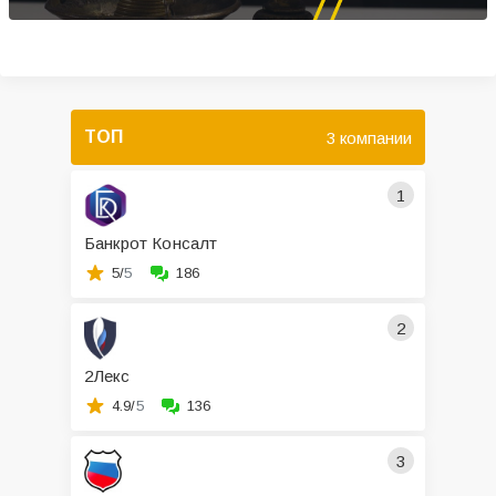
ТОП
3 компании
1
Банкрот Консалт
5/
5
186
2
2Лекс
4.9/
5
136
3