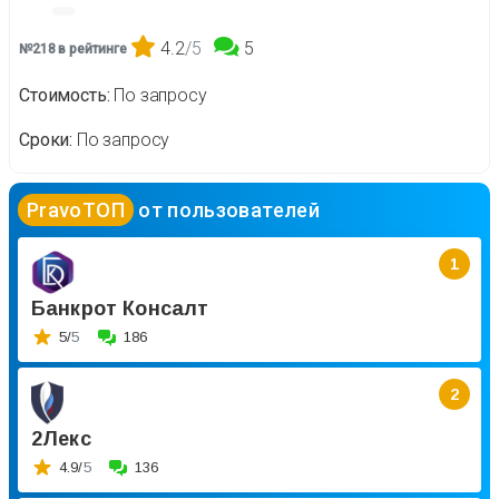
4.2
/5
5
№218 в рейтинге
Стоимость
По запросу
Сроки
По запросу
PravoТОП
от пользователей
1
Банкрот Консалт
5/
5
186
2
2Лекс
4.9/
5
136