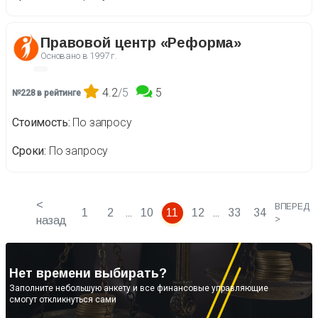
Правовой центр «Реформа»
Основано в
1997 г.
4.2
/5
5
№228 в рейтинге
Стоимость
По запросу
Сроки
По запросу
<
ВПЕРЕД
...
...
1
2
10
11
12
33
34
назад
>
Нет времени выбирать?
Заполните небольшую анкету и все финансовые управляющие
смогут откликнуться сами