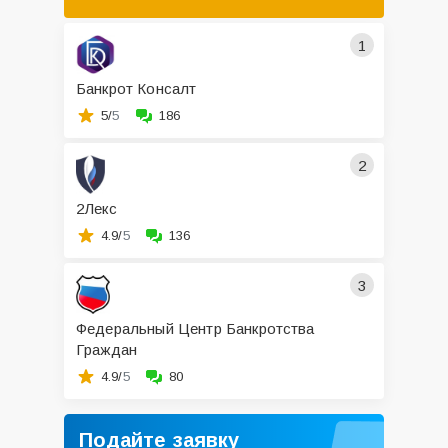
1
Банкрот Консалт
5/
5
186
2
2Лекс
4.9/
5
136
3
Федеральный Центр Банкротства
Граждан
4.9/
5
80
Подайте заявку