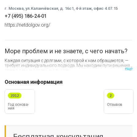
г. Москва, ул.Каланчёвская, д. 16с1, 4-й этаж, офис 4.07.15
+7 (495) 186-24-01
https://netdolgov.org/
Море проблем и не знаете, с чего начать?
Каждая ситуация с долгами, с которой к нам обращаются, —
требует индивидуального подхода. Мы находим пути решения
ещё
даже в самых сложных случаях.
Основная информация
В нашей команде нет «менеджеров». Всю работу ведут
юристы
от первой консультации до полного списания долга!
2012
2
Год ос­но­ва­
Отзывов
ния
Бесплатная консультация