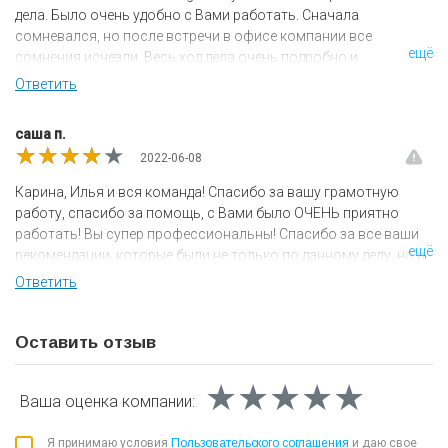
дела. Было очень удобно с Вами работать. Сначала
сомневался, но после встречи в офисе компании все
ещё
сомнения исчезли. Весь ход дела очень подробно и
прозрачно объяснили, кроме этого предложили самый
Ответить
выгодный тариф. Сопровождение на высоком уровне, всегда
вовремя информировали о ходе процесса, всегда были на
саша п.
связи, без излишнего беспокойства. Хотя мой кредитор
★★★★★
★★★★★
★★★★★
2022-06-08
оказался очень настойчивым ребята довели дело до
успешного завершения. Ещё раз больше вам спасибо! Номер
Карина, Илья и вся команда! Спасибо за вашу грамотную
моего дела по картотеке арбитражных дел А40-188221/2020.
работу, спасибо за помощь, с Вами было ОЧЕНЬ приятно
Данную компанию рекомендую к сотрудничеству!
работать! Вы супер профессиональны! Спасибо за все ваши
ещё
рекомендации, которые были не только по данному делу, но и
другим вопросам. Уже рекомендую Вас знакомым, которые
Ответить
тоже оказались в трудной ситуации. Номер моего дела в
Арбитражном суде А41-70052/21. Успехов всем Вам в
дальнейшей работе!
Оставить отзыв
★★★★★
★★★★★
★★★★★
Ваша оценка
компании:
Я принимаю условия
Пользовательского соглашения
и даю свое