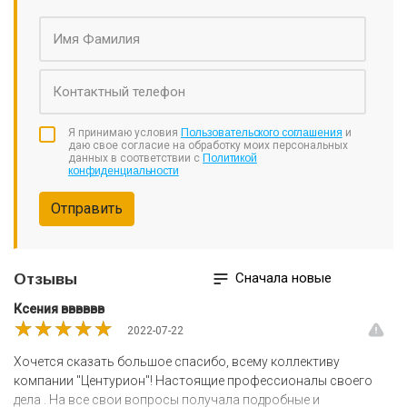
бесплатную первичную консультацию;
индивидуальный подход к каждой проблеме;
доступную, справедливую цену на услуги;
высокое качество услуг;
положительное решение суда.
Вы ничем не рискуете, запустив процедуру банкротства в
нашей компании. Мы не предъявим Вам оплату
Я принимаю условия
Пользовательского соглашения
и
даю свое согласие на обработку моих персональных
непредвиденных издержек или скрытых платежей. Оплата
данных в соответствии с
Политикой
услуг производится в конце процедуры, после решения суда в
конфиденциальности
Вашу пользу.
Отправить
Сначала новые
Отзывы
Ксения вввввв
★★★★★
★★★★★
★★★★★
2022-07-22
Хочется сказать большое спасибо, всему коллективу
компании "Центурион"! Настоящие профессионалы своего
дела . На все свои вопросы получала подробные и