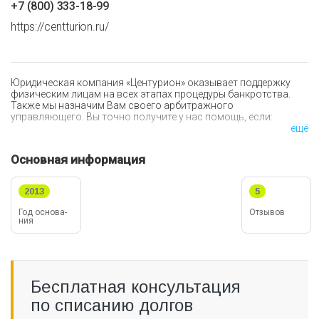
+7 (800) 333-18-99
https://centturion.ru/
Юридическая компания «Центурион» оказывает поддержку
физическим лицам на всех этапах процедуры банкротства.
Также мы назначим Вам своего арбитражного
управляющего. Вы точно получите у нас помощь, если:
ещё
у Вас есть или будут в скором времени долги, либо
просрочки по платежам;
Основная информация
Вы устали от постоянных звонков от банков и
коллекторов.
2013
5
Мы предлагаем услугу полного сопровождения процедуры
банкротства. Обратившись к нам, Вы начнете новую жизнь
Год ос­но­ва­
Отзывов
ния
без долгов. Каким будет результат нашего сотрудничества:
Вы и Ваши близкие забудут о коллекторах;
Долги будут списаны;
По окончании процедуры оставшееся в вашей
Бесплатная консультация
собственности имущество будет в безопасности.
по списанию долгов
Специалисты юридической компании «Центурион»
гарантируют: