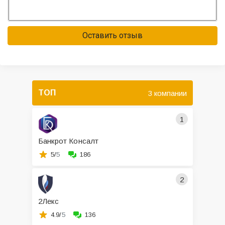
Оставить отзыв
ТОП
3 компании
1
Банкрот Консалт
5/
5
186
2
2Лекс
4.9/
5
136