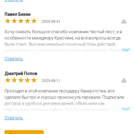
​Павел Бикин​
★★★★★
★★★★★
★★★★★
2025-08-31
Хочу сказать большое спасибо компании Чистый лист, и в
особенности менеджеру Кристине, на все вопросы всегда
были ответ, был максимально понятный план действий,
ещё
всегда войдут в положение по оплате, максимально быстро и
оперативно! Рекомендую на все 100% каждому, кто
Ответить
задумывается над данной процедурой, и особенно
рекомендую данную компанию! Благодарю вас Кристина и
Дмитрий Попов
компания Чистый лист!🙏🏻
★★★★★
★★★★★
★★★★★
2025-08-11
Проходил в этой компании процедуру банкротства, всё
сделали быстро и хорошо проконсультировали. Подписали
договор в удобное для меня время, объяснили как
ещё
действовать и начали работу. Вся процедура заняла 7
мнсяцев, без накладок, спасибо огромное компании.
Ответить
Отдельное спасибо Надежде, Кристине и Андрею Валерьевичу
вы просто спасители