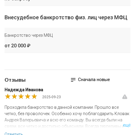
Внесудебное банкротство физ. лиц через МФЦ
Банкротство через МФЦ
от 20 000 ₽
Сначала новые
Отзывы
Надежда Иванова
★★★★★
★★★★★
★★★★★
2025-09-23
Проходила банкротство в данной компании. Прошло все
четко, без проволочек. Особенно хочу поблагодарить Кловак
Андрея Валерьевича и всю его команду. Вы всегда были на
ещё
связи, все четко и доступно объясняли. Всегда терпеливы и
добродушны... огромное Вам человеческое спасибо...
Ответить