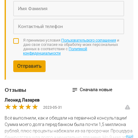
Услуги антиколлектора;
Взыскание задолженностей;
Другие услуги в рамках защиты должников и процедуры
банкротства.
Если вы хотите банкротиться выгодно и законно, с
минимальным участием и максимальным комфортом,
обращайтесь в компанию «ДолговНет».
Я принимаю условия
Пользовательского соглашения
и
даю свое согласие на обработку моих персональных
данных в соответствии с
Политикой
конфиденциальности
Отправить
Сначала новые
Отзывы
​Леонид Лазарев
★★★★★
★★★★★
★★★★★
2023-05-31
Всё выполнили, как и обещали на первичной консультации!
Сумма моего долга перед банком была почти 1,5 миллиона
рублей, плюс проценты набежали из-за просрочки. Процедура
ещё
банкротства шла долго и мучительно для меня. Но 9 мая этого