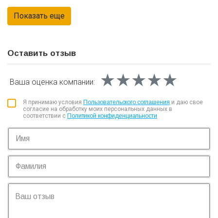
банкротством. Я чувствовала себя защищенной и уверенной в
своем решении.
Оставить отзыв
★★★★★
★★★★★
★★★★★
Ваша оценка
компании:
Я принимаю условия
Пользовательского соглашения
и даю свое
согласие на обработку моих персональных данных в
соответствии с
Политикой конфиденциальности