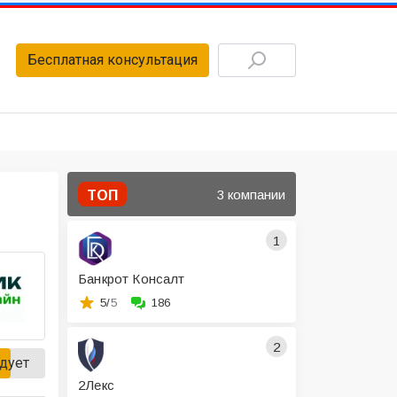
Бесплатная консультация
3 компании
ТОП
1
Банкрот Консалт
5/
5
186
2
дует
2Лекс