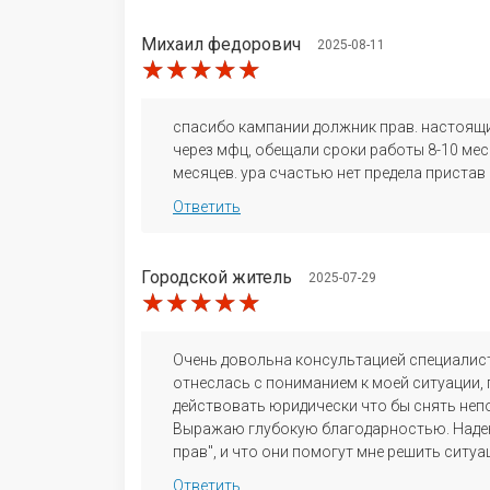
Михаил федорович​
2025-08-11
★★★★★
★★★★★
★★★★★
спасибо кампании должник прав. настоящи
через мфц, обещали сроки работы 8-10 мес
месяцев. ура счастью нет предела пристав
Ответить
Городской житель​
2025-07-29
★★★★★
★★★★★
★★★★★
Очень довольна консультацией специалис
отнеслась с пониманием к моей ситуации
действовать юридически что бы снять не
Выражаю глубокую благодарностью. Надею
прав", и что они помогут мне решить ситу
Ответить