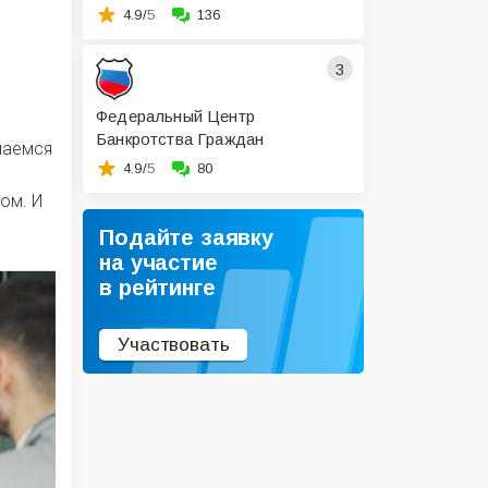
4.9/
5
136
3
Федеральный Центр
Банкротства Граждан
имаемся
4.9/
5
80
ом. И
Подайте заявку
на участие
в рейтинге
Участвовать