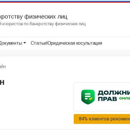
кротству физических лиц
 и юристов по банкротству физических лиц
Документы
Статьи
Юридическая косультация
айн
н
84% клиентов рекомен