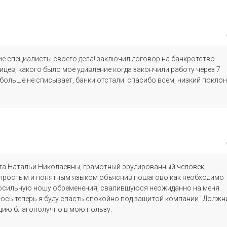
е специалисты своего дела! заключил договор на банкротство
ицев, какого было мое удивление когда закончили работу через 7
 больше не списывает, банки отстали. спасибо всем, низкий поклон
та Натальи Николаевны, грамотный эрудированный человек,
, простым и понятным языком объяснив пошагово как необходимо
посильную ношу обременения, свалившуюся неожиданно на меня.
сь теперь я буду спасть спокойно под защитой компании "Должн
ацию благополучно в мою пользу.