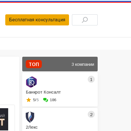
Бесплатная консультация
3 компании
ТОП
1
Банкрот Консалт
5/
5
186
2
2Лекс