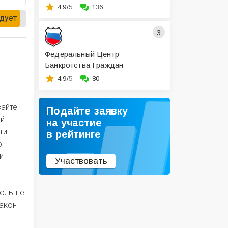
4.9/
5
136
дует
3
Федеральный Центр
Банкротства Граждан
4.9/
5
80
сайте
Подайте заявку
ый
на участие
ти
в рейтинге
о
и
Участвовать
больше
закон