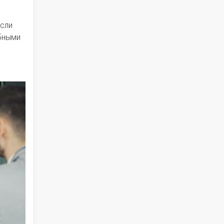
если
ебными