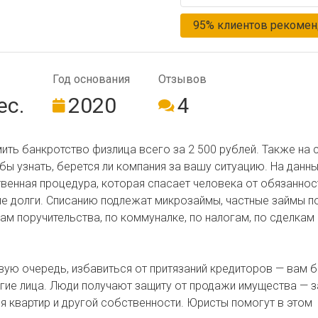
95% клиентов рекомен
Год ос­но­ва­ния
Отзывов
ес.
2020
4
ь банкротство физлица всего за 2 500 рублей. Также на 
бы узнать, берется ли компания за вашу ситуацию. На данн
венная процедура, которая спасает человека от обязаннос
ие долги. Списанию подлежат микрозаймы, частные займы п
ам поручительства, по коммуналке, по налогам, по сделкам 
вую очередь, избавиться от притязаний кредиторов — вам 
ругие лица. Люди получают защиту от продажи имущества — 
 квартир и другой собственности. Юристы помогут в этом