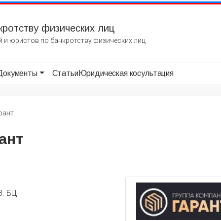
кротству физических лиц
 и юристов по банкротству физических лиц
Документы
Статьи
Юридическая косультация
рант
ант
8. БЦ