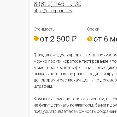
8 (812) 245-19-30
https://гк-гарант.site/
Стои­мо­сть
Сроки
от 2 500 ₽
от 6 м
Гражданам здесь предлагают шанс оформит
можно пройти короткое тестирование, что
момент банкротство физлица — это единст
выплачивать взятые ранее кредиты и друг
договорам и распискам, долги по договор
штрафам.
Компания помогает своим клиентам, в пер
не будут докучать коллекторы, банки и д
предусматривает возможность сохранения