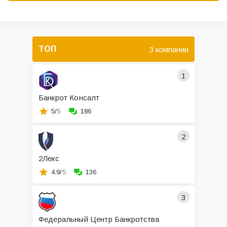
ТОП
3 компании
1
Банкрот Консалт
5/
5
186
2
2Лекс
4.9/
5
136
3
Федеральный Центр Банкротства