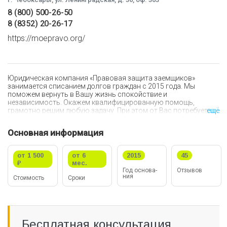
8 (800) 500-26-50
8 (8352) 20-26-17
https://moepravo.org/
Юридическая компания «Правовая защита заемщиков»
занимается списанием долгов граждан с 2015 года. Мы
поможем вернуть в Вашу жизнь спокойствие и
независимость. Окажем квалифицированную помощь,
грамотно решим любую задачу. При этом от Вас потребуется
ещё
минимальное участие, мы возьмем все вопросы на себя.
Основная информация
Среди сотрудников компании опытные специалисты,
специализирующиеся на различных областях права:
финансовые управляющие, юристы по банкротству,
от 1 500
от 6
2015
45
адвокаты, оценщики.
₽
мес.
Год ос­но­ва­
Отзывов
ния
Стои­мо­сть
Сроки
Мы беремся за те дела, в которых гарантированно сможем
оказать Вам помощь. Поэтому после заключения договора
будьте уверены, что к Вашей проблеме отнесутся
максимально серьезно и приведут ее к выгодному для Вас
исходу.
Бесплатная консультация