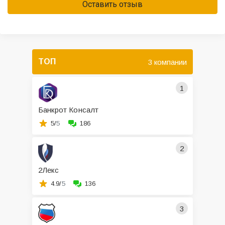
Оставить отзыв
ТОП
3 компании
1
Банкрот Консалт
5/
5
186
2
2Лекс
4.9/
5
136
3