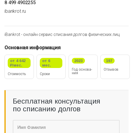
8 499 4902255
ibankrot.ru
iBankrot - онлайн сервис списания долгов физических лиц
Основная информация
от 4 642
от 6
2023
197
₽/мес.
мес.
Год ос­но­ва­
Отзывов
ния
Стои­мо­сть
Сроки
Бесплатная консультация
по списанию долгов