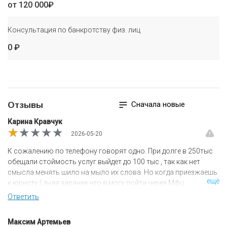
от 120 000₽
Консультация по банкротству физ. лиц
0 ₽
Сначала новые
Отзывы
Карина Кравчук
★★★★★
★★★★★
★★★★★
2026-05-20
К сожалению по телефону говорят одно. При долге в 250тыс
обещали стоймость услуг выйдет до 100 тыс , так как нет
смысла менять шило на мыло их слова. Но когда приезжаешь
ещё
к юристу ( зная заранее что я могу пойти через Мфц
бесплатно) решила не заморачиваться и через них, в итоге
Ответить
юрист сразу вас гонит через арбитражный суд при условии
что по телефону сказали что да они могут через Мфц Так же
Максим Артемьев
по телефону было сказано через арбитражный суд цена