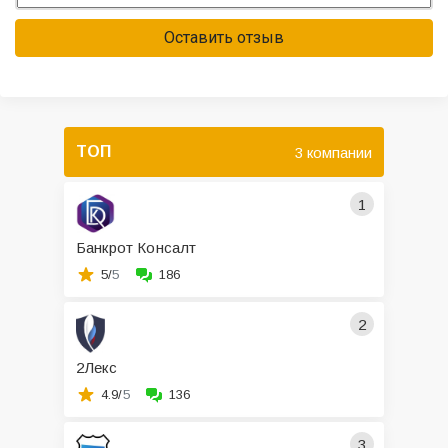
Оставить отзыв
ТОП
3 компании
1
Банкрот Консалт
5/
5
186
2
2Лекс
4.9/
5
136
3