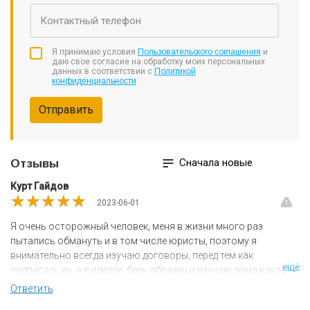
кредиторами и коллекторами берут на себя ведущие
специалисты компании.
Если вам нужно комфортное, безопасное, быстрое и
законное банкротство, вам помогут в компании «Канев
Я принимаю условия
Пользовательского соглашения
и
Групп».
даю свое согласие на обработку моих персональных
данных в соответствии с
Политикой
конфиденциальности
Отправить
Сначала новые
Отзывы
​Курт Гайдов
★★★★★
★★★★★
★★★★★
2023-06-01
Я очень осторожный человек, меня в жизни много раз
пытались обмануть и в том числе юристы, поэтому я
внимательно всегда изучаю договоры, перед тем как
ещё
подписать их, а в идеале, беру образец и изучаю дома какое то
время, но проблема в том, что большинство компаний не
Ответить
дают договора до момента его подписания, в отличии от этой!