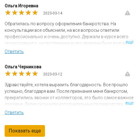
Ознакомился. У них ЕДИНСТВЕННЫХ прописан итоговый
Ольга Игоревна
результат и гарантии. Договор подписан, сотрудничаем. Всем
★★★★★
★★★★★
★★★★★
2023-03-14
советую
Обратилась по вопросу оформления банкротства. На
консультации все объяснили, на все вопросы ответили
профессионально и очень доступно. Держали в курсе всего
ещё
происходящего, на протяжении всего времени были всегда на
связи. До конца не верила даже, но все получилось. Спасибо!
Ответить
Ольга Черникова
★★★★★
★★★★★
★★★★★
2023-03-12
Здравствуйте, хотела выразить благодарность. Все прошло
успешно, благодаря вам. После признания меня банкротом,
прекратились звонки от коллекторов, это было самое важное
ещё
для меня. Далее окончили исполнительные производства. В
общем дела мои стали налаживается. Спасибо огромное.
Ответить