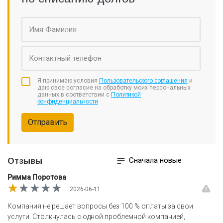
недвижимостью;
Юридическое сопровождение банкротства физлиц;
Помощь в защите прав автомобилистов;
Помощь кредитного юриста;
Помощь мигрантам в легализации их пребывания в РФ;
Юридический аутсорсинг компаний;
Другие услуги.
Если вам нужна надежная правовая защита, обращайтесь в
компанию «Кассин и партнеры».
Я принимаю условия
Пользовательского соглашения
и
даю свое согласие на обработку моих персональных
данных в соответствии с
Политикой
конфиденциальности
Отправить
Сначала новые
Отзывы
Римма Поротова
★★★★★
★★★★★
★★★★★
2026-06-11
Компания не решает вопросы без 100 % оплаты за свои
услуги. Столкнулась с одной проблемной компанией,