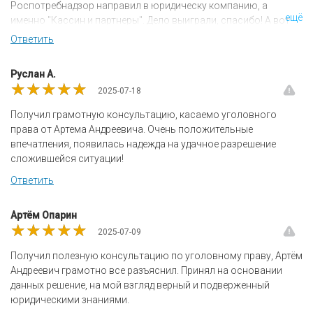
Роспотребнадзор направил в юридическу компанию, а
ещё
именно "Кассин и партнеры". Дело выиграли, спасибо! А вот
судебные расходы, которые мне обещали вернуть по итогу 70
Ответить
% от стоимости их услуг - не вернули. Суд принял сторону
ответчика, т.к. в юридической компании неразумно высокие
Руслан А.
расценки. Договор услуг составлен общими фразами,
★★★★★
★★★★★
★★★★★
2025-07-18
калькуляции нет. Данную компани НЕ РЕКОМЕНДУЮ!
Получил грамотную консультацию, касаемо уголовного
права от Артема Андреевича. Очень положительные
впечатления, появилась надежда на удачное разрешение
сложившейся ситуации!
Ответить
Артём Опарин
★★★★★
★★★★★
★★★★★
2025-07-09
Получил полезную консультацию по уголовному праву, Артём
Андреевич грамотно все разъяснил. Принял на основании
данных решение, на мой взгляд верный и подверженный
юридическими знаниями.