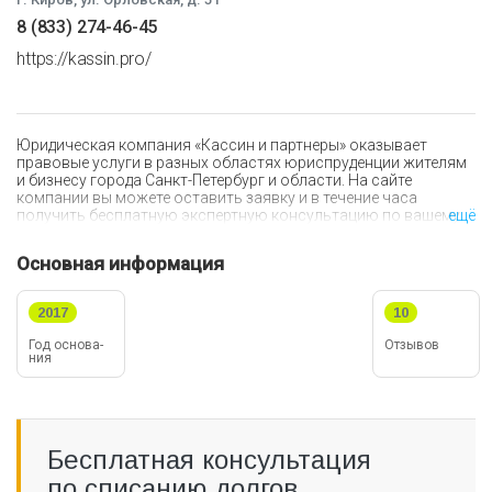
8 (833) 274-46-45
https://kassin.pro/
Юридическая компания «Кассин и партнеры» оказывает
правовые услуги в разных областях юриспруденции жителям
и бизнесу города Санкт-Петербург и области. На сайте
компании вы можете оставить заявку и в течение часа
получить бесплатную экспертную консультацию по вашему
ещё
вопросу. На бесплатной консультации будет проведен
подробный анализ вашей ситуации, в соответствии с
Основная информация
которым специалист озвучит вам приблизительный прогноз
решения вашего дела. Для достижения желаемого результата
вам нужно будет предоставить пакет необходимых
2017
10
документов и более подробную информацию.
Год ос­но­ва­
Отзывов
ния
Какие услуги можно заказать в компании «Кассин и
партнеры»:
Составление исковых заявлений, жалоб и других
документов для подачи в суд;
Бесплатная консультация
Помощь в обжаловании судебных решений;
Помощь в разрешении семейных тяжб;
по списанию долгов
Решения спорных вопросов, связанных с