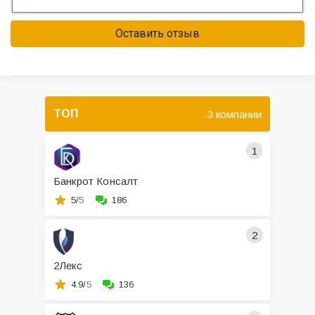
Оставить отзыв
ТОП
3 компании
1
Банкрот Консалт
5/
5
186
2
2Лекс
4.9/
5
136