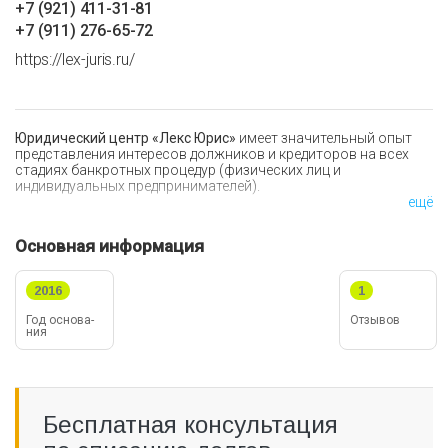
+7 (921) 411-31-81
+7 (911) 276-65-72
https://lex-juris.ru/
Юридический центр «Лекс Юрис»
имеет значительный опыт
представления интересов должников и кредиторов на всех
стадиях банкротных процедур (физических лиц и
индивидуальных предпринимателей).
ещё
Участие во множествах банкротных процедур вывело наших
специалистов на экспертный уровень:
Основная информация
По анализу предбанкротных рисков;
2016
1
По судебному представительству кредиторов и
должников;
Год ос­но­ва­
Отзывов
По противодействию недобросовестным должникам;
ния
По раскрытию схем вывода денежных средств
должника;
По оспариванию сделок;
По списанию долгов.
Бесплатная консультация