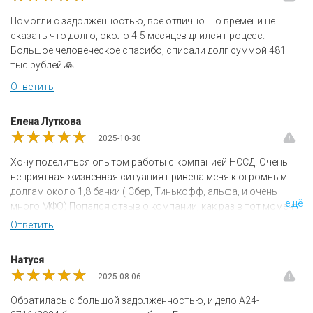
Помогли с задолженностью, все отлично. По времени не
сказать что долго, около 4-5 месяцев длился процесс.
Большое человеческое спасибо, списали долг суммой 481
тыс рублей 🙏
Ответить
Елена Луткова
★★★★★
★★★★★
★★★★★
2025-10-30
Хочу поделиться опытом работы с компанией НССД. Очень
неприятная жизненная ситуация привела меня к огромным
долгам около 1,8 банки ( Сбер, Тинькофф, альфа, и очень
ещё
много МФО) Попался отзыв о компании, как раз в тот момент
когда ситуация достигла пика! Обратилась. Мне всё
Ответить
доходчиво объяснили, рассказали о процедуре банкротства.
Всё удалённо, всегда на связи, процесс прошёл быстро и
Натуся
качественно. Спасибо большое НССД. Рекомендую (кому
★★★★★
★★★★★
★★★★★
2025-08-06
интересно номер дела А-72-3061/2025)
Обратилась с большой задолженностью, и дело А24-