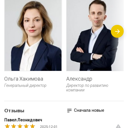
Ольга Хакимова
Александр
Генеральный директор
Директор по развитию
компании
Сначала новые
Отзывы
Павел Леонидович
★★★★★
★★★★★
★★★★★
2025-12-01