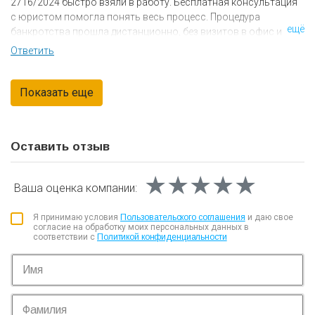
2716/2024 быстро взяли в работу. Бесплатная консультация
с юристом помогла понять весь процесс. Процедура
ещё
банкротства прошла дистанционно, без визитов в офис и
суды. За 8 месяцев смогла полностью избавиться от долгов и
Ответить
теперь чувствую спокойствие!
Оставить отзыв
★★★★★
★★★★★
★★★★★
Ваша оценка
компании:
Я принимаю условия
Пользовательского соглашения
и даю свое
согласие на обработку моих персональных данных в
соответствии с
Политикой конфиденциальности