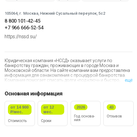
105064,
г. Москва, Нижний Сусальный переулок, 5с2
8 800 101-42-45
+7 966 666-52-54
https://nssd.su/
Юридическая компания «НССД» оказывает услуги по
банкротству граждан, проживающих в городе Москва и
Московской области. На сайте компании вам предоставлена
информация для ознакомления с процедурой банкротства.
Компания помогает списать долги «под ключ» и быстро,
ещё
законно и комфортно избавить вас от непомерной долговой
нагрузки. Вы можете списать все ваши кредиты за 15 тысяч
Основная информация
рублей в месяц.
Кто может обратиться за услугами по снижению долговой
от 14 900
от 12
2026
43
нагрузки в компанию «НССД»:
₽/мес.
мес.
Год ос­но­ва­
Отзывов
ния
Стои­мо­сть
Сроки
Люди, попавшие в сложную финансовую ситуацию и не
имеющие возможности ежемесячно оплачивать
кредиты;