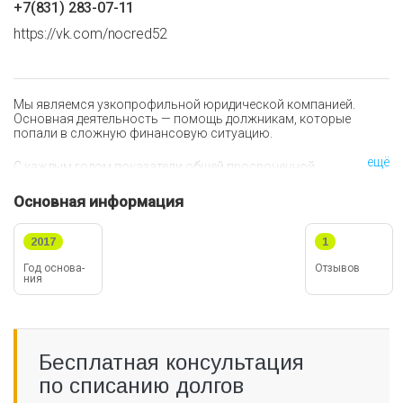
+7(831) 283-07-11
https://vk.com/nocred52
Мы являемся узкопрофильной юридической компанией.
Основная деятельность — помощь должникам, которые
попали в сложную финансовую ситуацию.
ещё
С каждым годом показатели общей просроченной
задолженности в нашей стране растут. Люди попадают в
трудные финансовые ситуации и не знают как из них
Основная информация
выбраться. Банки, очень редко идут навстречу заёмщикам,
отсюда и возникают проблемы.
2017
1
Важно! Если Вы оказались в Долговой Яме, просто
Год ос­но­ва­
Отзывов
перестаньте копать! Не нужно брать новый займ, чтобы
ния
погасить очередной ежемесячный платёж. Есть более
рациональный способ решить Вашу проблему.
Бесплатная консультация
по списанию долгов