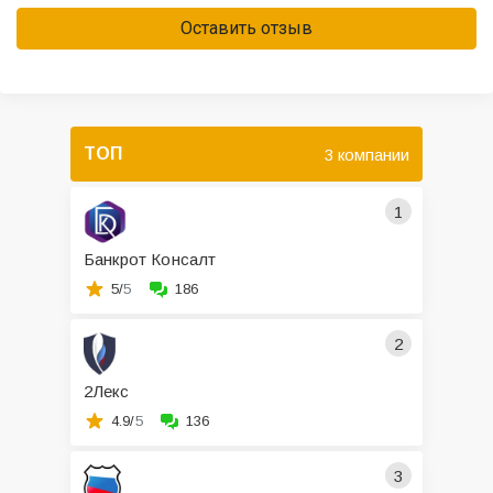
Оставить отзыв
ТОП
3 компании
1
Банкрот Консалт
5/
5
186
2
2Лекс
4.9/
5
136
3