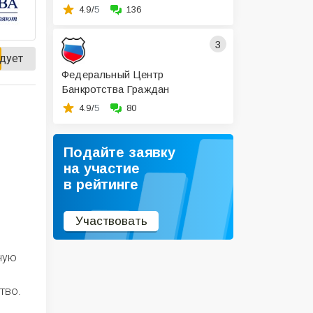
4.9/
5
136
3
дует
Федеральный Центр
Банкротства Граждан
4.9/
5
80
Подайте заявку
на участие
в рейтинге
Участвовать
ную
тво.