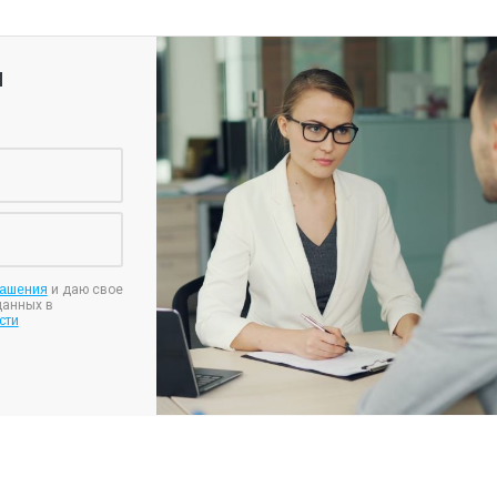
я
лашения
и даю свое
данных в
сти