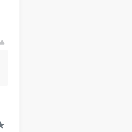
★
★
★