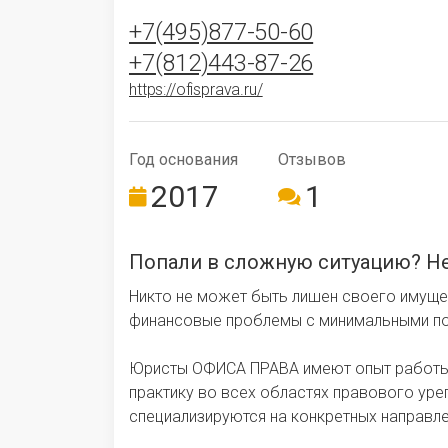
+7(495)877-50-60
+7(812)443-87-26
https://ofisprava.ru/
Год ос­но­ва­ния
Отзывов
2017
1
Попали в сложную ситуацию? Не
Никто не может быть лишен своего имуще
финансовые проблемы с минимальными по
Юристы ОФИСА ПРАВА имеют опыт работы 
практику во всех областях правового ур
специализируются на конкретных направле