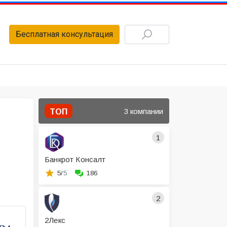
Бесплатная консультация
3 компании
ТОП
1
Банкрот Консалт
5/
5
186
2
2Лекс