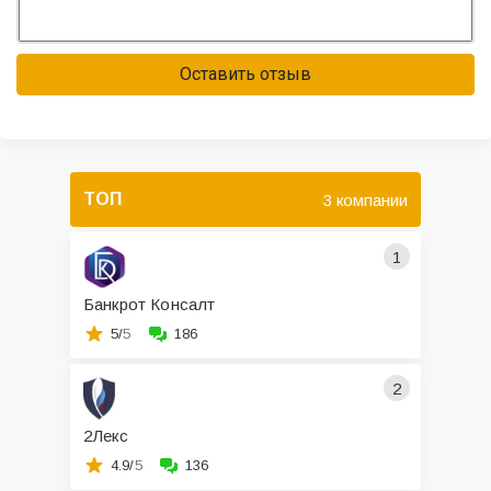
Оставить отзыв
ТОП
3 компании
1
Банкрот Консалт
5/
5
186
2
2Лекс
4.9/
5
136