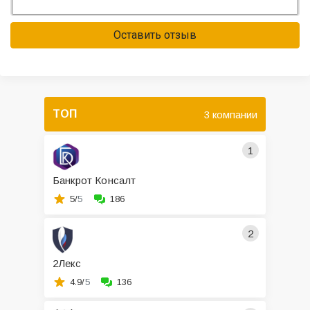
Оставить отзыв
ТОП
3 компании
1
Банкрот Консалт
5/
5
186
2
2Лекс
4.9/
5
136