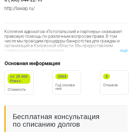
http://lawap.ru/
Коллегия адвокатов «Потопальский и партнеры» оказывает
правовую помощь по различным вопросам права. В том
числе мы проводим процедуры банкротства для граждан и
организаций в Калужской области. Мы предоставляем
следующие услуги должникам:
ещё
Оценка платежеспособности. Подготовка документов
Основная информация
для инициирования процедуры банкротства.
Назначение финансового управляющего.
Защита имущества и документов, связанных с
от 25 000
2004
6
финансово-хозяйственной деятельностью клиента.
₽/мес.
Год ос­но­ва­
Отзывов
ния
Банкротство — процедура, которая подходит как для
Стои­мо­сть
физических, так и для юридических лиц. По завершении
процедуры долги клиента будут списаны.
Бесплатная консультация
по списанию долгов