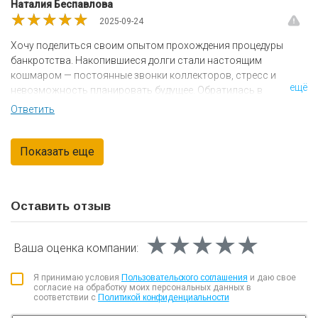
Наталия Беспавлова
исправленное решение я получил только в середине сентября
★★★★★
★★★★★
★★★★★
2025-09-24
2025 года.
Хочу поделиться своим опытом прохождения процедуры
банкротства. Накопившиеся долги стали настоящим
кошмаром — постоянные звонки коллекторов, стресс и
ещё
невозможность планировать будущее. Обратилась в
компанию Росбанкрот. Процедура заняла около 8 месяцев, и
Ответить
результат превзошёл все ожидания. Все долги были списаны,
я наконец-то смогла спокойно спать по ночам. Процедура
банкротства – это не легкий путь, но единственный законный
способ избавиться от непосильных долгов. Очень рада, что
решилась на этот шаг. Теперь могу спокойно работать,
строить планы и не бояться звонков от кредиторов.
Оставить отзыв
Рекомендую не затягивать с решением, если чувствуете, что
не справляетесь с долгами самостоятельно.
★★★★★
★★★★★
★★★★★
Ваша оценка
компании:
Я принимаю условия
Пользовательского соглашения
и даю свое
согласие на обработку моих персональных данных в
соответствии с
Политикой конфиденциальности