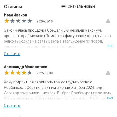
Сначала новые
Отзывы
Иван Иванов
★★★★★
★★★★★
★★★★★
2026-03-10
Закончилась процедура Обещали 6-9 месяцев максимум
прошел год и 9 месяцев Помощник фин управляющего Ирина
редко выходила на связь Ввела в заблуждение по поводу
ещё
коммунальных услуг, остался с долгами
Ответить
Александр Малолетнев
★★★★★
★★★★★
★★★★★
2025-09-30
Хочу поделиться своим опытом сотрудничества с
Росбанкрот. Обратился к ним в конце октября 2024 года.
Договор заключили 1 ноября. Выбрал Росбанкрот из-за цены
ещё
(самая низкая из всех на рынке) и рассрочки на 10 месяцев.
Все завершилось благополучно, но только тогда когда я внес
Ответить
последний платеж. Так же в решении суда была ошибка, на
исправление которой ушло время. Окончательно