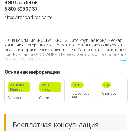
8 800 505 68 68
8 800 505 37 37
https://rosbankrot.com/
Наша компания «РОСБАНКРОТ» — это крупная юридическая
компания федерального формата, специализирующаяся на
оказании юридических услуг в сфере банкротства физических
лиц. Компания «РОСБАНКРОТ» работает только на основании
Закона о банкротстве.
ещё
Наша эффективная система квалифицированной
Основная информация
психологической и юридической помощи работает по всей
России для граждан, попавших в долговую яму. Если Вы не в
силах погасить задолженность — ипотечный или автокредит,
от 8 000
от 10
2015
34
потребительский кредит или микрозаймы, обратитесь в
₽/мес.
мес.
«РОСБАНКРОТ», мы с радостью Вам поможем.
Год ос­но­ва­
Отзывов
ния
Стои­мо­сть
Сроки
Мы сделали услугу банкротства максимально понятной и
доступной для широких слоев населения. Наша эффективная
система квалифицированной психологической и
юридической помощи работает по всей России для граждан,
попавших в долговую яму.
Бесплатная консультация