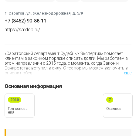
г. Саратов, ул. Железнодорожная, д. 5/9
+7 (8452) 90-88-11
https://sardep.ru/
«Саратовский департамент Судебных Экспертиз» помогает
клиентам в законном порядке списать долги. Мы работаем в
этом направлении с 2015 года, с момента, когда Закон и
Банкротстве вступил в силу. С тех пор мы можем включить в
список побед:
ещё
более 350 обанкроченных должников;
Основная информация
100% выигранных дел;
минимальная сумма списанного долга клиента
составила 300 тысяч, максимальная — более 94
2010
7
миллионов рублей.
Год ос­но­ва­
Отзывов
ния
Почему Вам стоит выбрать «Саратовский Департамент
Судебных Экспертиз»:
наши консультации абсолютно бесплатны;
ответим на звонок клиента оперативно и в любое