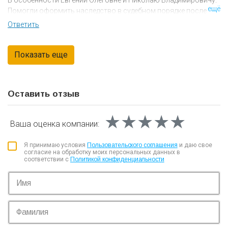
В особенности Евгении Олеговне и Николаю Владимировичу.
ещё
Помогли оформить наследство в судебном порядке после
умерших родственников. Юристы молодцы. Никто из других
Ответить
фирм юрист даже не брались. Большое спасибо
Оставить отзыв
★★★★★
★★★★★
★★★★★
Ваша оценка
компании:
Я принимаю условия
Пользовательского соглашения
и даю свое
согласие на обработку моих персональных данных в
соответствии с
Политикой конфиденциальности