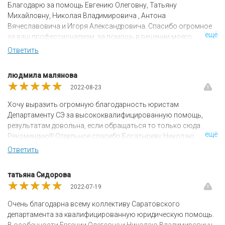
Благодарю за помощь Евгению Олеговну, Татьяну
Михайловну, Николая Владимировича , Антона
Вячеславовича и Игоря Александровича. Спасибо огромное
ещё
за ваш профессионализм, за помощь в решении моего
многолетнего вопроса! Сильная команда, безупречная
Ответить
работа !!! Рекомендую всем, кто нуждается в юридической
помощи и поддержке!
людмила малянова
★★★★★
★★★★★
★★★★★
2022-08-23
Хочу выразить огромную благодарность юристам
Департаменту СЭ за высококвалифицированную помощь,
результатам довольна, если обращаться то только сюда
ещё
Рекомендую!!! Отдельное спасибо Богатыреву Николаю
Владимировичу, мастер своего дела, в Саратовском
Ответить
Областном Суде выиграл мое дело. Спасибо огромное!!!
татьяна Сидорова
★★★★★
★★★★★
★★★★★
2022-07-19
Очень благодарна всему коллективу Саратовского
департамента за квалифицированную юридическую помощь.