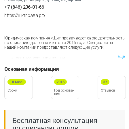
+7 (846) 206-01-66
https://щитправа.рф
Юридическая компания «Щит права» ведет свою деятельность
по списанию долгов клиентов с 2015 года. Специалисты
нашей компании предоставляют следующие услуги:
ещё
реструктуризация долгов;
снижение процента по кредитному платежу;
списание практически любого типа долга: по кредитным
Основная информация
картам и кредитам, коммунальным платежам,
микрозаймам, поручительствам и т.д.;
сохранение за Вами залогового имущества.
18 мес.
2015
37
Вам стоит выбрать юридическую компанию «Щит права»,
Сроки
Год ос­но­ва­
Отзывов
ния
потому что:
мы гарантируем стопроцентный положительный
результат в тексте договора;
мы назначим Вам своего финансового управляющего;
Бесплатная консультация
мы оказываем услугу полного юридического
сопровождения;
по списанию долгов
оплата происходит после окончания дела;