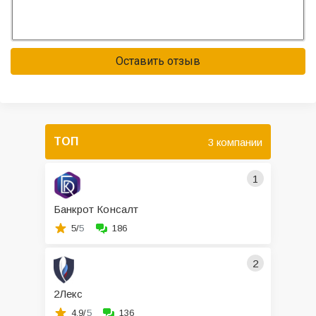
Оставить отзыв
ТОП
3 компании
1
Банкрот Консалт
5/
5
186
2
2Лекс
4.9/
5
136