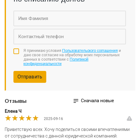
мы предоставляем бесплатную первичную
консультацию, где Вам будет предоставлена вся
необходимая информация, каждый наш шаг Вы можете
отследить.
Я принимаю условия
Пользовательского соглашения
и
даю свое согласие на обработку моих персональных
данных в соответствии с
Политикой
конфиденциальности
Отправить
Сначала новые
Отзывы
Елена Ч
★★★★★
★★★★★
★★★★★
2025-09-16
Приветствую всех. Хочу поделиться своими впечатлениями
от сотрудничества с данной юридической компанией.