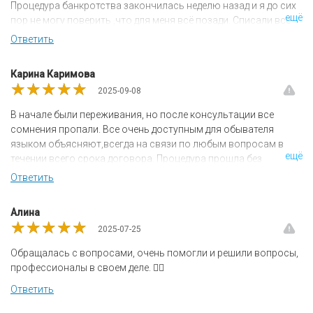
Процедура банкротства закончилась неделю назад и я до сих
ещё
пор не могу поверить ,что для меня всё позади. Списали все
долги!!! Не нахожу даже слов благодарности юристам
Ответить
компании "Щит Права". Там работают не просто хорошие
юристы, а высококвалифицированные сотрудники, которые
Карина Каримова
чисто по человечески переживают каждую отдельную
★★★★★
★★★★★
★★★★★
2025-09-08
ситуацию. Всегда поддержать хорошим словом. Отдельное
спасибо Дарине и Виктории, которые были всегда на связи со
В начале были переживания, но после консультации все
мной. Буду вас рекомендовать обязательно. Нисколько не
сомнения пропали. Все очень доступным для обывателя
пожалела, что обратилась в данную юридическую фирму.
языком объясняют,всегда на связи по любым вопросам в
БЛАГОДАРЮ ВАС!!! Успехов и процветания ВАМ,.
ещё
течении всего срока договора. Процедура прошла без
проблем и очень быстро,держали в курсе продвижения для тех
Ответить
кто может переживать Могу только поблагодарить за
профессионализм и организованность
Алина
★★★★★
★★★★★
★★★★★
2025-07-25
Обращалась с вопросами, очень помогли и решили вопросы,
профессионалы в своем деле. 👍🏼
Ответить