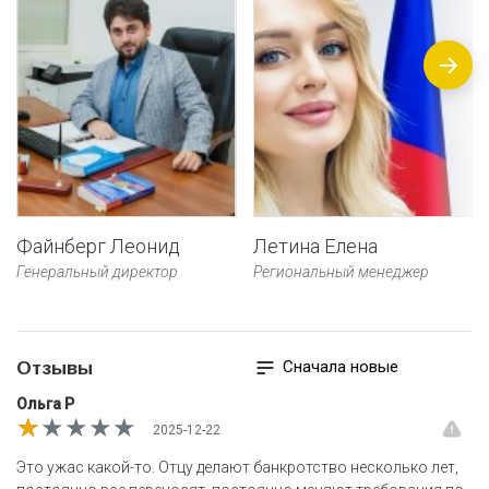
Файнберг Леонид
Летина Елена
Генеральный директор
Региональный менеджер
Сначала новые
Отзывы
Ольга Р
★★★★★
★★★★★
★★★★★
2025-12-22
Это ужас какой-то. Отцу делают банкротство несколько лет,