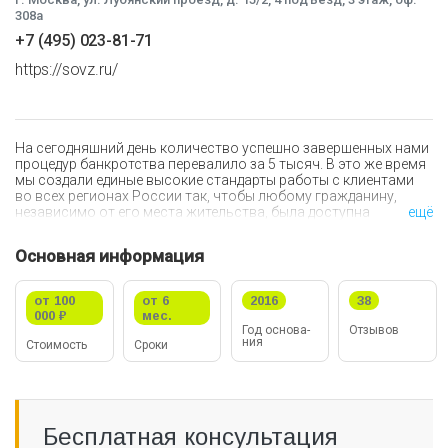
308а
+7 (495) 023-81-71
https://sovz.ru/
На сегодняшний день количество успешно завершенных нами
процедур банкротства перевалило за 5 тысяч. В это же время
мы создали единые высокие стандарты работы с клиентами
во всех регионах России так, чтобы любому гражданину,
независимо от его места жительства, была доступна
ещё
возможность получить высококвалифицированную помощь.
Основная информация
Каждый гражданин должен знать, что у него есть
квалифицированный юрист, на которого он может
положиться и который несет моральную и
от 100
от 6
2016
38
профессиональную ответственность перед клиентом.
000 ₽
мес.
Год ос­но­ва­
Отзывов
ния
Стои­мо­сть
Сроки
В связи со стремительным увеличением объема обращений от
граждан в различных регионах России, мы начали привлекать
лучших специалистов из области банкротств, арбитражных
управляющих и, в итоге, создали крупное сообщество
профессиональных участников рынка.
Бесплатная консультация