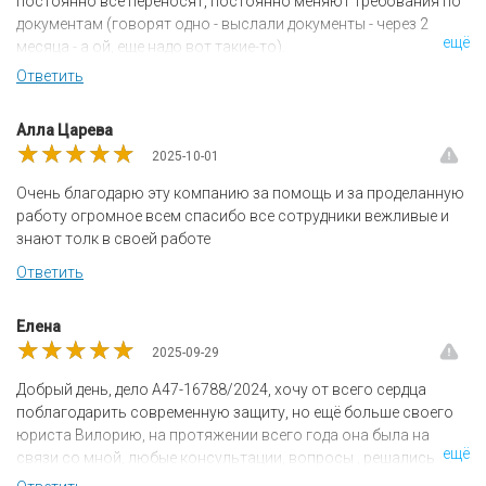
постоянно все переносят, постоянно меняют требования по
документам (говорят одно - выслали документы - через 2
ещё
месяца - а ой, еще надо вот такие-то).
Ответить
Алла Царева
★★★★★
★★★★★
★★★★★
2025-10-01
Очень благодарю эту компанию за помощь и за проделанную
работу огромное всем спасибо все сотрудники вежливые и
знают толк в своей работе
Ответить
Елена
★★★★★
★★★★★
★★★★★
2025-09-29
Добрый день, дело А47-16788/2024, хочу от всего сердца
поблагодарить современную защиту, но ещё больше своего
юриста Вилорию, на протяжении всего года она была на
ещё
связи со мной, любые консультации, вопросы , решались
быстро , а главное чётко и ясно, без лишней воды. При входе в