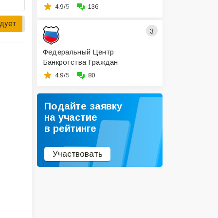
4.9/
5
136
дует
3
Федеральный Центр
Банкротства Граждан
4.9/
5
80
Подайте заявку
на участие
в рейтинге
Участвовать