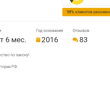
98% клиентов рекомен
и
Год ос­но­ва­ния
Отзывов
т 6 мес.
2016
83
ство по закону!
итории РФ.