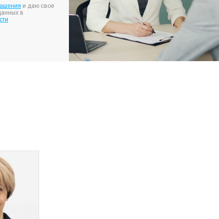
лашения
и даю свое
данных в
сти