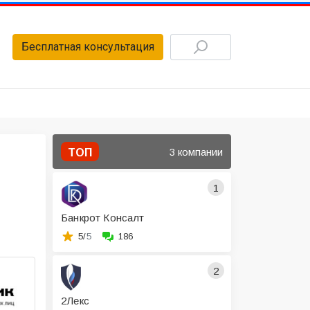
Бесплатная консультация
3 компании
ТОП
1
Банкрот Консалт
5/
5
186
2
2Лекс