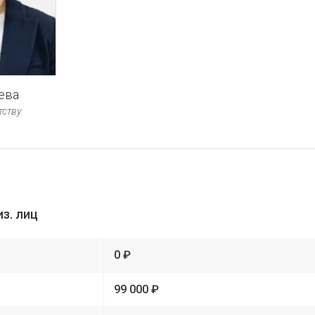
ева
тству
з. лиц
0 ₽
99 000 ₽