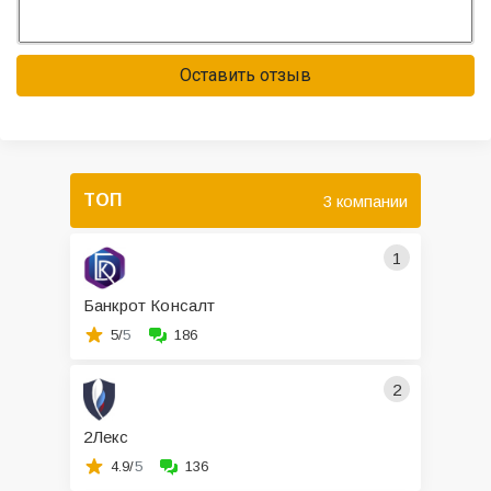
Оставить отзыв
ТОП
3 компании
1
Банкрот Консалт
5/
5
186
2
2Лекс
4.9/
5
136