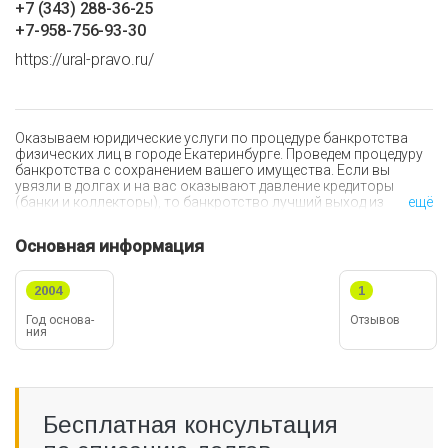
+7 (343) 288-36-25
+7-958-756-93-30
https://ural-pravo.ru/
Оказываем юридические услуги по процедуре банкротства
физических лиц в городе Екатеринбурге. Проведем процедуру
банкротства с сохранением вашего имущества. Если вы
увязли в долгах и на вас оказывают давление кредиторы
(банки и коллекторы), то банкротство лучший выход из
ещё
сложившейся ситуации.
Основная информация
При этом долгами признаются:
2004
1
банковские кредиты;
долги перед частными лицами;
Год ос­но­ва­
Отзывов
задолженности по коммунальным платежам;
ния
задолженности по налогам и сборам;
займы микрофинансовых организаций.
Долгами не признаются:
Бесплатная консультация
алименты;
платежи по причинению вреда здоровью.