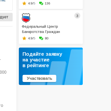
4.9/
5
136
3
дует
Федеральный Центр
Банкротства Граждан
4.9/
5
80
Подайте заявку
на участие
т
в рейтинге
 000
Участвовать
и
го