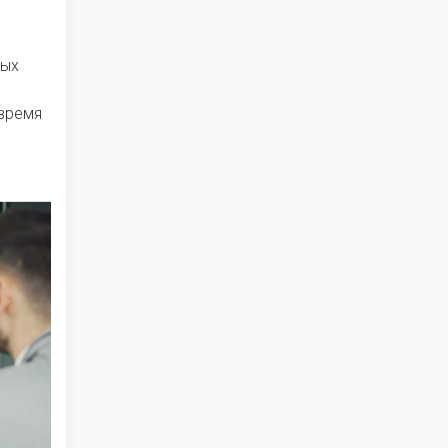
рых
овремя