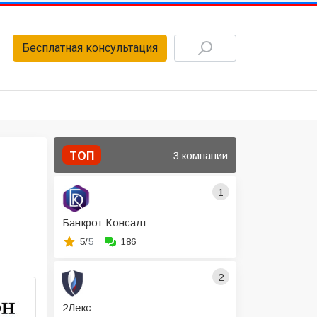
Бесплатная консультация
3 компании
ТОП
1
Банкрот Консалт
5/
5
186
2
2Лекс