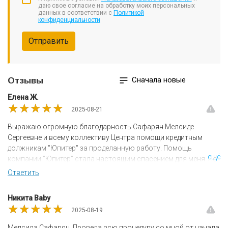
даю свое согласие на обработку моих персональных
данных в соответствии с
Политикой
конфиденциальности
Отправить
Сначала новые
Отзывы
Елена Ж.
★★★★★
★★★★★
★★★★★
2025-08-21
Выражаю огромную благодарность Сафарян Мелсиде
Сергеевне и всему коллективу Центра помощи кредитным
должникам "Юпитер" за проделанную работу. Помощь
ещё
компании "Юпитер" стала настоящим спасением для меня. По
всем вопросам, с которыми обращалась в любое время,
Ответить
всегда можно было получить грамотную консультацию. Все
вопросы, связанные с моим делом решались быстро и
Никита Baby
корректно. Мелсида Сергеевна проявила себя грамотным ,
★★★★★
★★★★★
★★★★★
2025-08-19
квалифицированным специалистом в своей работе. Особые
слова благодарности выражаю за душевную поддержку, за
Мелсила Сафарян. Провела всю процедуру со мной от начала