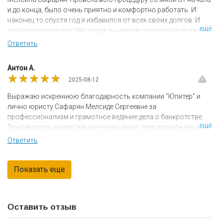
чуткое отношение, вежливость. Без всякого сомнения могу
и до конца, было очень приятно и комфортно работать. И
рекомендовать всем Центр помощи кредитным должникам
наконец то спустя год я избавился от всех своих долгов. И
"Юпитер". Уверена, что работа будет выполнена на отлично.
ещё
это прекрасное чувство когда ты никому и ничего не должен!
Спасибо компании за всё!!
Ответить
Антон А.
★★★★★
★★★★★
★★★★★
2025-08-12
Выражаю искреннюю благодарность компании "Юпитер" и
лично юристу Сафарян Мелсиде Сергеевне за
профессионализм и грамотное ведение дела о банкротстве.
ещё
Понравилось внимательное отношение, оперативное решение
вопросов и прозрачность на всех этапах. Рекомендую
Ответить
"Юпитер" как надежного партнера в решении юридических
вопросов!
Оставить отзыв