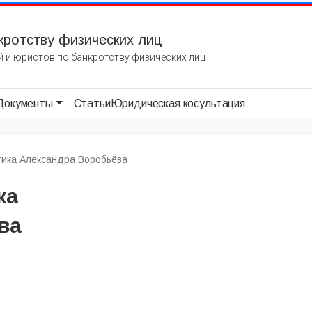
кротству физических лиц
 и юристов по банкротству физических лиц
Документы
Статьи
Юридическая косультация
ика Александра Воробьёва
ка
ва