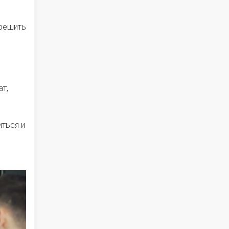
 решить
т,
иться и