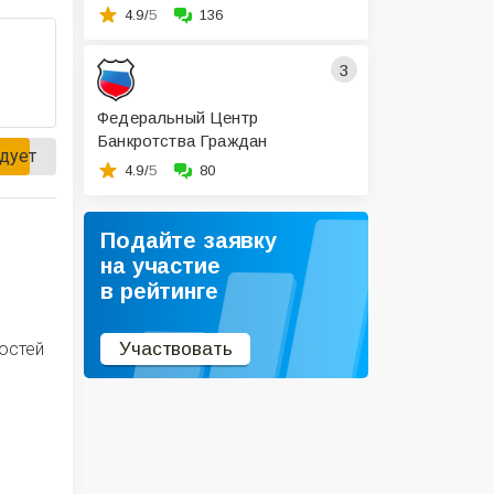
4.9/
5
136
3
Федеральный Центр
Банкротства Граждан
дует
4.9/
5
80
Подайте заявку
на участие
в рейтинге
остей
Участвовать