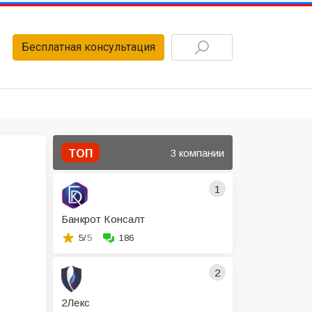
Бесплатная консультация
3 компании
ТОП
1
Банкрот Консалт
5/
5
186
2
2Лекс