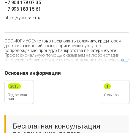
+7 904 178 07 35
+7 996 183 15 61
https://yurius-e.ru/
ООО «ЮРИУС Е» готово предложить должнику, кредиторам
должника широкий спектр юридических услуг по
сопровождению процедур банкротства в Екатеринбурге.
Профессиональную помощь оказываем на любой стадии
(процедуре) банкротства, и готовы подключиться к решению
ещё
Вашей проблемы в любое время.
Основная информация
Для Вас мы подготовим:
2015
1
Заявление о признании должника банкротом.
Заявление о включении в реестр требований
Год ос­но­ва­
Отзывов
кредиторов.
ния
Отзыв на заявление.
Заявление о признании недействительной сделки.
Заявление о привлечении руководителя должника к
субсидиарной ответственности.
Жалобу на действия (бездействие) арбитражного
Бесплатная консультация
(временного, конкурсного, внешнего, финансового)
управляющего.