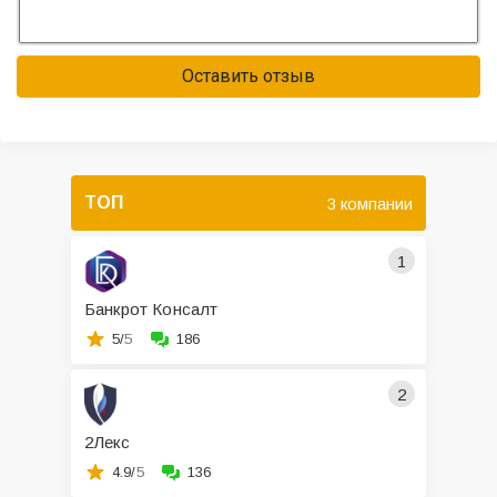
Оставить отзыв
ТОП
3 компании
1
Банкрот Консалт
5/
5
186
2
2Лекс
4.9/
5
136