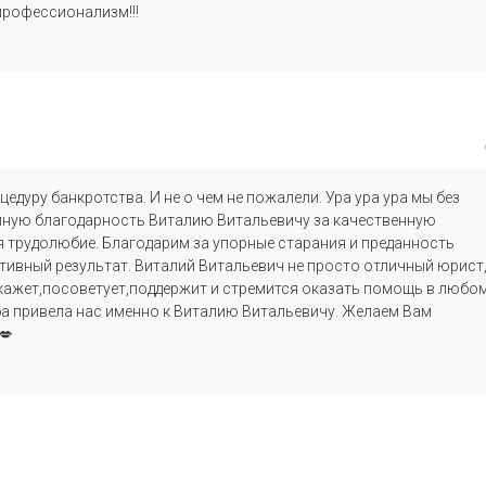
 профессионализм!!!
дуру банкротства. И не о чем не пожалели. Ура ура ура мы без
омную благодарность Виталию Витальевичу за качественную
 трудолюбие. Благодарим за упорные старания и преданность
тивный результат. Виталий Витальевич не просто отличный юрист
скажет,посоветует,поддержит и стремится оказать помощь в любо
ба привела нас именно к Виталию Витальевичу. Желаем Вам
💋