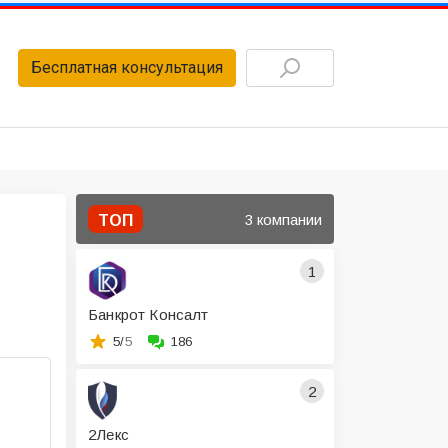
Бесплатная консультация
3 компании
ТОП
1
Банкрот Консалт
5/
5
186
2
2Лекс