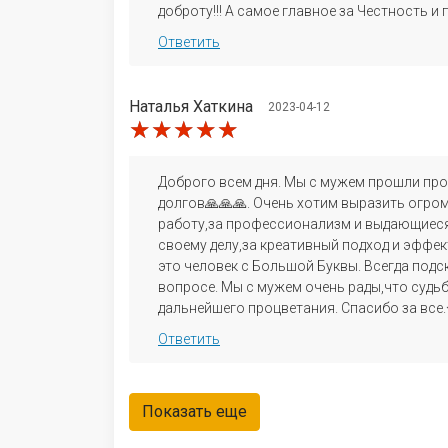
доброту!!! А самое главное за Честность и
Ответить
Наталья Хаткина
2023-04-12
★★★★★
★★★★★
★★★★★
Доброго всем дня. Мы с мужем прошли проце
долгов🙏🙏🙏. Очень хотим выразить огр
работу,за профессионализм и выдающиеся
своему делу,за креативный подход и эффек
это человек с Большой Буквы. Всегда под
вопросе. Мы с мужем очень рады,что судь
дальнейшего процветания. Спасибо за все.
Ответить