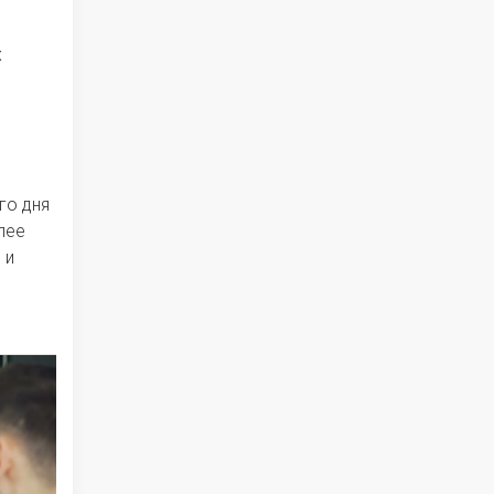
х
го дня
лее
 и