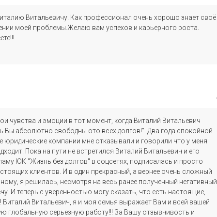
италию Витальевичу. Как профессионал очень хорошо знает своё
шении моей проблемы.Желаю вам успехов и карьерного роста.
те!!!
вои чувства и эмоции в тот момент, когда Виталий Витальевич
ь Вы абсолютно свободны ото всех долгов!". Два года спокойной
все юридические компании мне отказывали и говорили что у меня
дходит. Пока на пути не встретился Виталий Витальевич и его
кламу ЮК "Жизнь без долгов" в соцсетях, подписалась и просто
тоящих клиентов. И в один прекрасный, а вернее очень сложный
ному, я решилась, несмотря на весь ранее полученный негативный
чу. И теперь с уверенностью могу сказать, что есть настоящие,
! Виталий Витальевич, я и моя семья выражает Вам и всей вашей
ю глобальную серьезную работу!!! За Вашу отзывчивость и