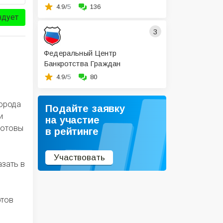
4.9/
5
136
ндует
3
Федеральный Центр
Банкротства Граждан
4.9/
5
80
города
Подайте заявку
и
на участие
готовы
в рейтинге
Участвовать
азать в
ртов