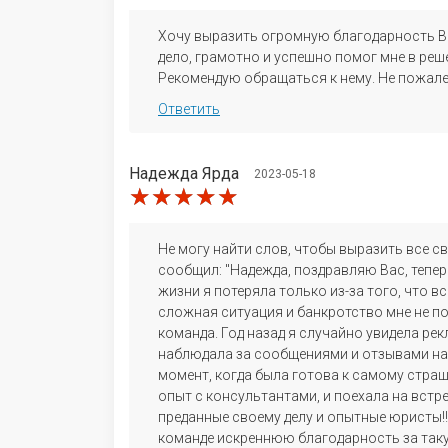
Хочу выразить огромную благодарность В
дело, грамотно и успешно помог мне в ре
Рекомендую обращаться к нему. Не пожалее
Ответить
Надежда Ярда
2023-05-18
★★★★★
★★★★★
★★★★★
Не могу найти слов, чтобы выразить все с
сообщил: "Надежда, поздравляю Вас, тепер
жизни я потеряла только из-за того, что 
сложная ситуация и банкротство мне не по
команда. Год назад я случайно увидела ре
наблюдала за сообщениями и отзывами нас
момент, когда была готова к самому страш
опыт с консультантами, и поехала на встре
преданные своему делу и опытные юристы!!
команде искреннюю благодарность за таку