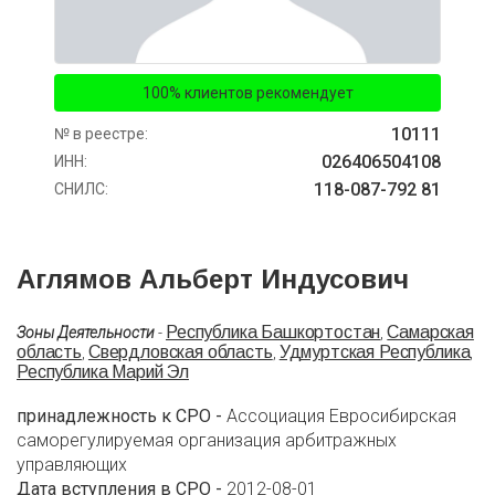
100% клиентов рекомендует
10111
№ в реестре:
026406504108
ИНН:
118-087-792 81
СНИЛС:
Аглямов Альберт Индусович
Республика Башкортостан
Самарская
Зоны Деятельности
-
,
область
Свердловская область
Удмуртская Республика
,
,
,
Республика Марий Эл
принадлежность к СРО -
Ассоциация Евросибирская
саморегулируемая организация арбитражных
управляющих
Дата вступления в СРО -
2012-08-01