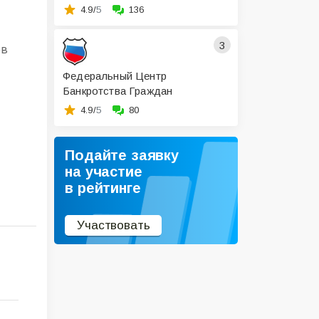
4.9/
5
136
3
ов
Федеральный Центр
Банкротства Граждан
4.9/
5
80
Подайте заявку
на участие
в рейтинге
Участвовать