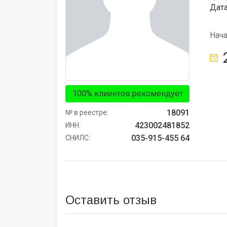
Дата
Нач
100% клиентов рекомендует
18091
№ в реестре:
423002481852
ИНН:
035-915-455 64
СНИЛС:
Оставить отзыв