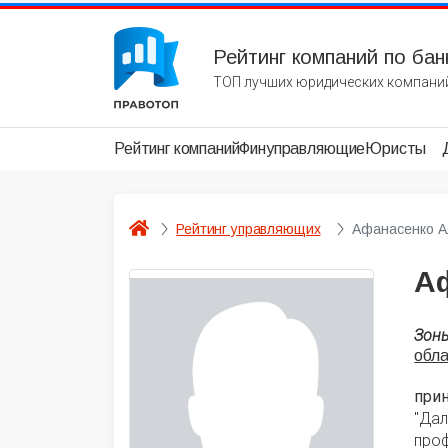
Рейтинг компаний по бан
ТОП лучших юридических компаний
Рейтинг компаний
Финуправляющие
Юристы
Рейтинг управляющих
Афанасенко А
А
Зон
обл
при
"Да
про