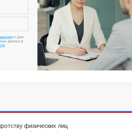
лашения
и даю
ьных данных в
сти
кротству физических лиц