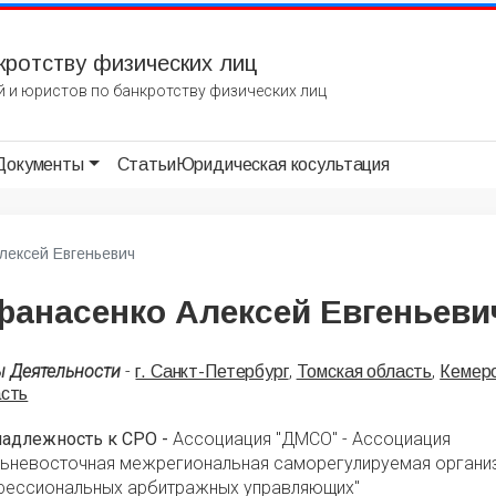
кротству физических лиц
 и юристов по банкротству физических лиц
Документы
Статьи
Юридическая косультация
лексей Евгеньевич
фанасенко Алексей Евгеньеви
ы Деятельности
-
,
,
г. Санкт-Петербург
Томская область
Кемер
асть
надлежность к СРО -
Ассоциация "ДМСО" - Ассоциация
льневосточная межрегиональная саморегулируемая органи
фессиональных арбитражных управляющих"