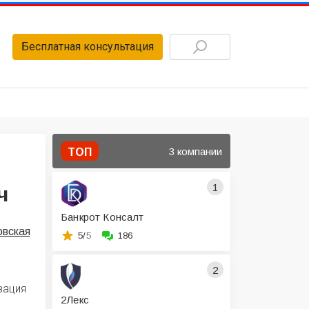
Бесплатная консультация
3 компании
ТОП
1
ч
Банкрот Консалт
овская
5/
5
186
2
зация
2Лекс