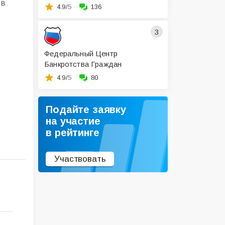
ов
4.9/
5
136
3
Федеральный Центр
Банкротства Граждан
4.9/
5
80
Подайте заявку
на участие
в рейтинге
Участвовать