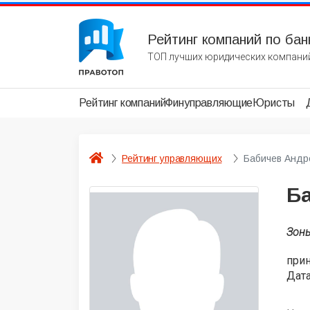
Рейтинг компаний по бан
ТОП лучших юридических компаний
Рейтинг компаний
Финуправляющие
Юристы
Рейтинг управляющих
Бабичев Андр
Б
Зон
при
Дата