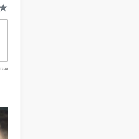
★
★
★
ствии