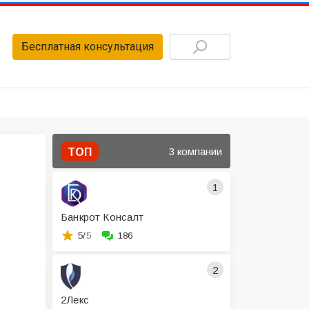
Бесплатная консультация
3 компании
ТОП
1
Банкрот Консалт
5/
5
186
2
2Лекс