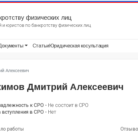
кротству физических лиц
 и юристов по банкротству физических лиц
Документы
Статьи
Юридическая косультация
ий Алексеевич
кимов Дмитрий Алексеевич
надлежность к СРО -
Не состоит в СРО
 вступления в СРО -
Нет
ало работы
Отзыв