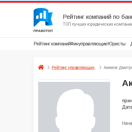
Рейтинг компаний по бан
ТОП лучших юридических компаний
Рейтинг компаний
Финуправляющие
Юристы
Рейтинг управляющих
Акимов Дмитр
А
при
Дата
Нач