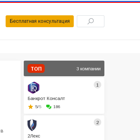
Бесплатная консультация
3 компании
ТОП
1
Банкрот Консалт
5/
5
186
2
ов
2Лекс