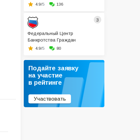
4.9/
5
136
3
Федеральный Центр
Банкротства Граждан
4.9/
5
80
Подайте заявку
на участие
в рейтинге
Участвовать