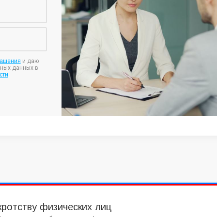
лашения
и даю
ьных данных в
сти
кротству физических лиц