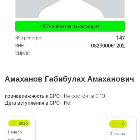
100% клиентов рекомендует
147
№ в реестре:
052900061202
ИНН:
СНИЛС:
Амаханов Габибулах Амаханович
принадлежность к СРО -
Не состоит в СРО
Дата вступления в СРО -
Нет
2026
0
Начало
Отзывов
работы