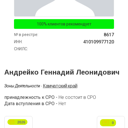
100% клиентов рекомендует
8617
№ в реестре:
410109977120
ИНН:
СНИЛС:
Андрейко Геннадий Леонидович
Камчатский край
Зоны Деятельности
-
принадлежность к СРО -
Не состоит в СРО
Дата вступления в СРО -
Нет
2026
0