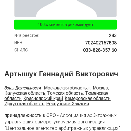
100% клиентов рекомендует
243
№ в реестре:
702402157808
ИНН:
033-828-357 60
СНИЛС:
Артышук Геннадий Викторович
Московская область
г. Москва
Зоны Деятельности
-
,
,
Калужская область
Томская область
Тюменская
,
,
область
Красноярский край
Кемеровская область
,
,
,
Иркутская область
Республика Хакасия
,
принадлежность к СРО -
Ассоциация арбитражных
управляющих саморегулируемая организация
"Центральное агентство арбитражных управляющих"