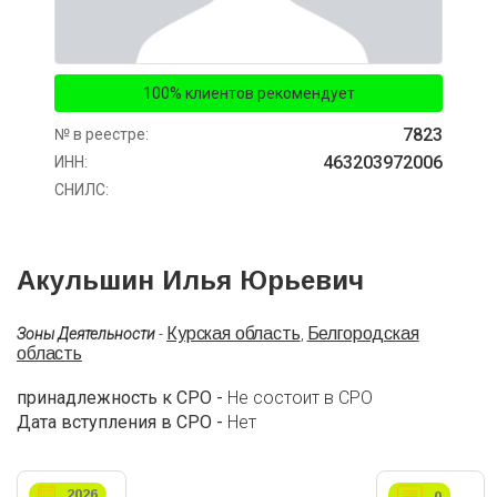
100% клиентов рекомендует
7823
№ в реестре:
463203972006
ИНН:
СНИЛС:
Акульшин Илья Юрьевич
Курская область
Белгородская
Зоны Деятельности
-
,
область
принадлежность к СРО -
Не состоит в СРО
Дата вступления в СРО -
Нет
2026
0