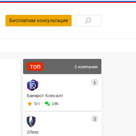
Бесплатная консультация
3 компании
ТОП
1
Банкрот Консалт
5/
5
186
2
2Лекс