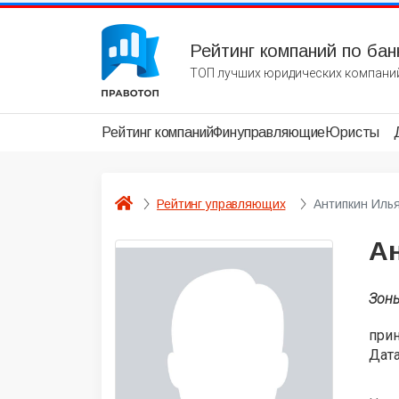
Рейтинг компаний по бан
ТОП лучших юридических компаний
Рейтинг компаний
Финуправляющие
Юристы
Рейтинг управляющих
Антипкин Иль
А
Зон
при
Дата