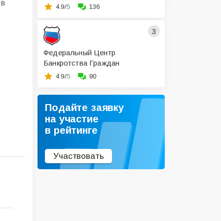
ов
4.9/
5
136
3
Федеральный Центр
Банкротства Граждан
4.9/
5
80
Подайте заявку
на участие
в рейтинге
Участвовать