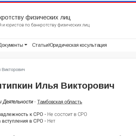
кротству физических лиц
 и юристов по банкротству физических лиц
Документы
Статьи
Юридическая косультация
я Викторович
нтипкин Илья Викторович
ы Деятельности
-
Тамбовская область
надлежность к СРО -
Не состоит в СРО
 вступления в СРО -
Нет