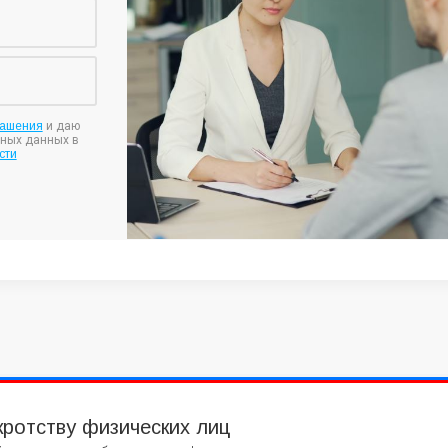
лашения
и даю
ьных данных в
сти
кротству физических лиц