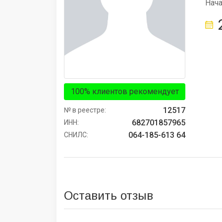
Нач
100% клиентов рекомендует
12517
№ в реестре:
682701857965
ИНН:
064-185-613 64
СНИЛС:
Оставить отзыв