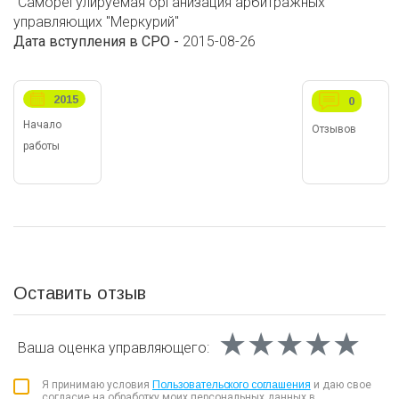
"Саморегулируемая организация арбитражных
управляющих "Меркурий"
Дата вступления в СРО -
2015-08-26
2015
0
Начало
Отзывов
работы
Оставить отзыв
★★★★★
★★★★★
★★★★★
Ваша оценка
управляющего:
Я принимаю условия
Пользовательского соглашения
и даю свое
согласие на обработку моих персональных данных в