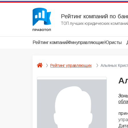
Рейтинг компаний по бан
ТОП лучших юридических компаний
Рейтинг компаний
Финуправляющие
Юристы
Рейтинг управляющих
Альяных Крис
А
Зон
обл
при
упра
Дата