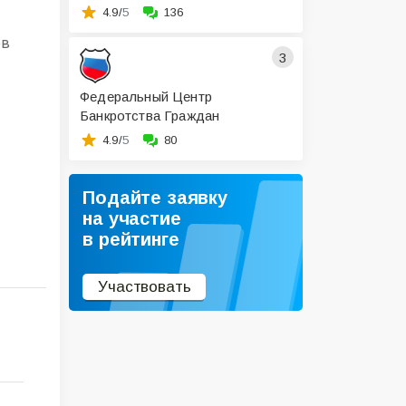
4.9/
5
136
ов
3
Федеральный Центр
Банкротства Граждан
4.9/
5
80
Подайте заявку
на участие
в рейтинге
Участвовать