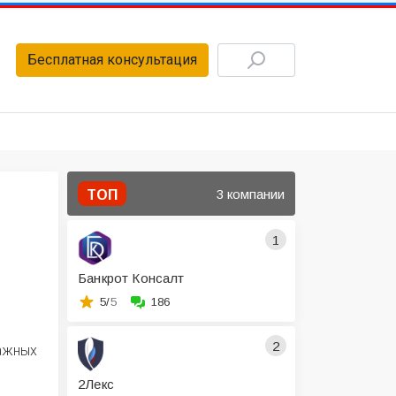
Бесплатная консультация
3 компании
ТОП
1
Банкрот Консалт
5/
5
186
2
ражных
2Лекс