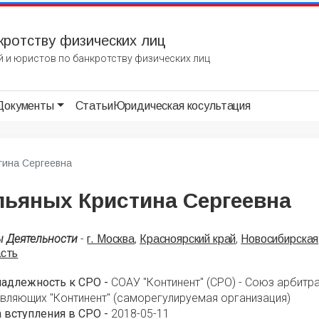
кротству физических лиц
 и юристов по банкротству физических лиц
Документы
Статьи
Юридическая косультация
тина Сергеевна
льяных Кристина Сергеевна
ы Деятельности
-
,
,
г. Москва
Красноярский край
Новосибирская
асть
надлежность к СРО -
СОАУ "Континент" (СРО) - Союз арбит
вляющих "Континент" (саморегулируемая организация)
 вступления в СРО -
2018-05-11