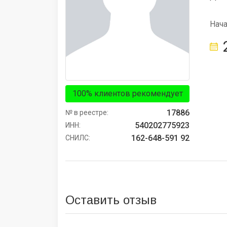
Нач
100% клиентов рекомендует
17886
№ в реестре:
540202775923
ИНН:
162-648-591 92
СНИЛС:
Оставить отзыв