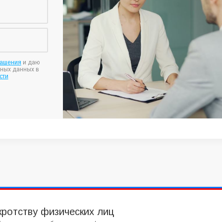
лашения
и даю
ьных данных в
сти
кротству физических лиц