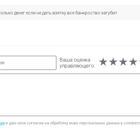
только денег если не дать взятку все банкроство загубит
★★★★
★★★★
★★★★
Ваша оценка
управляющего:
ния
и даю свое согласие на обработку моих персональных данных в соответ