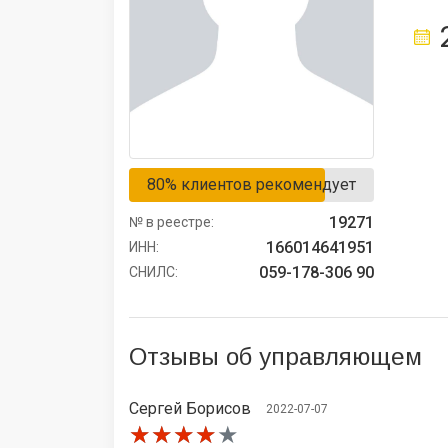
80% клиентов рекомендует
19271
№ в реестре:
166014641951
ИНН:
059-178-306 90
СНИЛС:
Отзывы об управляющем
Сергей Борисов
2022-07-07
★★★★★
★★★★★
★★★★★