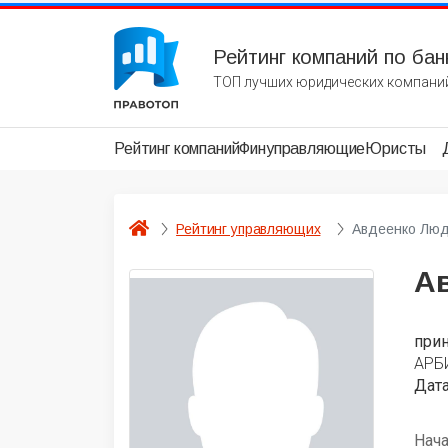
Рейтинг компаний по бан
ТОП лучших юридических компаний
Рейтинг компаний
Финуправляющие
Юристы
Рейтинг управляющих
Авдеенко Лю
А
при
АРБ
Дата
Нач