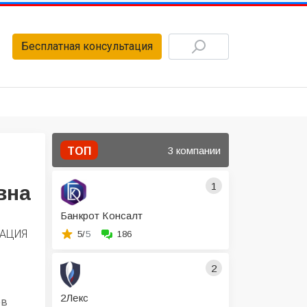
Бесплатная консультация
3 компании
ТОП
1
вна
Банкрот Консалт
ЗАЦИЯ
5/
5
186
2
2Лекс
ов