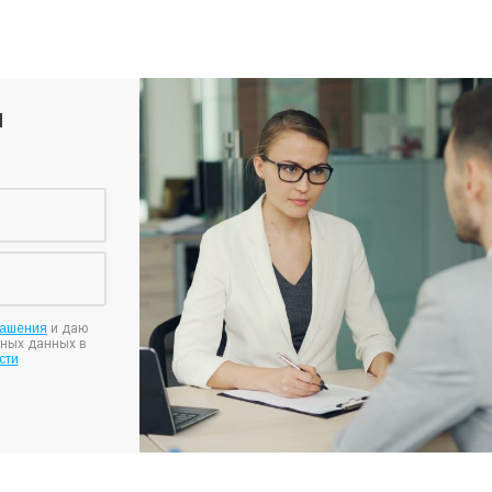
я
лашения
и даю
ьных данных в
сти