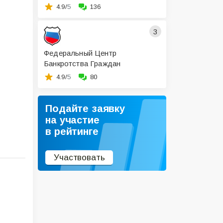
4.9/
5
136
3
Федеральный Центр
Банкротства Граждан
4.9/
5
80
Подайте заявку
на участие
в рейтинге
Участвовать