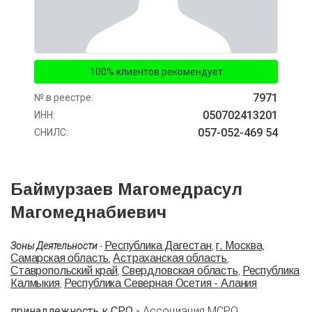
100% клиентов рекомендует
7971
№ в реестре:
050702413201
ИНН:
057-052-469 54
СНИЛС:
Баймурзаев Магомедрасул
Магомеднабиевич
Республика Дагестан
г. Москва
Зоны Деятельности
-
,
,
Самарская область
Астраханская область
,
,
Ставропольский край
Свердловская область
Республика
,
,
Калмыкия
Республика Северная Осетия - Алания
,
принадлежность к СРО -
Ассоциация МСРО