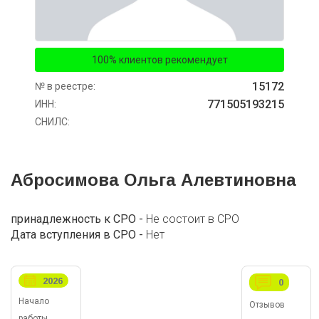
100% клиентов рекомендует
15172
№ в реестре:
771505193215
ИНН:
СНИЛС:
Абросимова Ольга Алевтиновна
принадлежность к СРО -
Не состоит в СРО
Дата вступления в СРО -
Нет
2026
0
Начало
Отзывов
работы